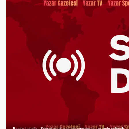
Bakan Uraloğlu: Sosyal medyaya yaş sınırlaması yakında gelecek