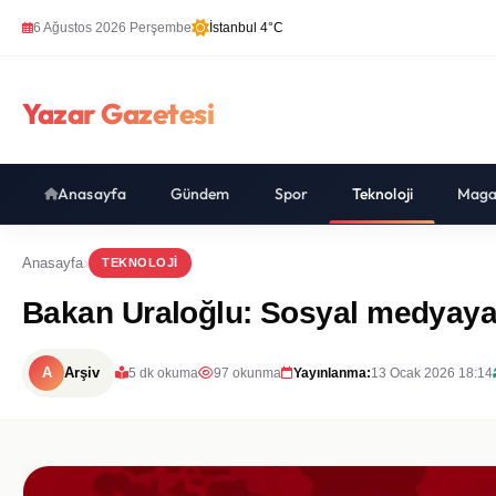
6 Ağustos 2026 Perşembe
İstanbul 4°C
Yazar Gazetesi
Anasayfa
Gündem
Spor
Teknoloji
Maga
Anasayfa
TEKNOLOJI
Bakan Uraloğlu: Sosyal medyaya 
A
Arşiv
5 dk okuma
97 okunma
Yayınlanma:
13 Ocak 2026 18:14