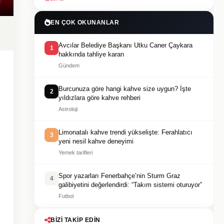
EN ÇOK OKUNANLAR
Avcılar Belediye Başkanı Utku Caner Çaykara
1
hakkında tahliye kararı
Gündem
Burcunuza göre hangi kahve size uygun? İşte
2
yıldızlara göre kahve rehberi
Astroloji
Limonatalı kahve trendi yükselişte: Ferahlatıcı
3
yeni nesil kahve deneyimi
Yemek tarifleri
Spor yazarları Fenerbahçe’nin Sturm Graz
4
galibiyetini değerlendirdi: “Takım sistemi oturuyor”
Futbol
BIZI TAKIP EDIN