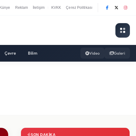
Künye
Reklam
İletişim
KVKK
Çerez Politikası
|
Çevre
Bilim
Video
Galeri
SON DAKIKA