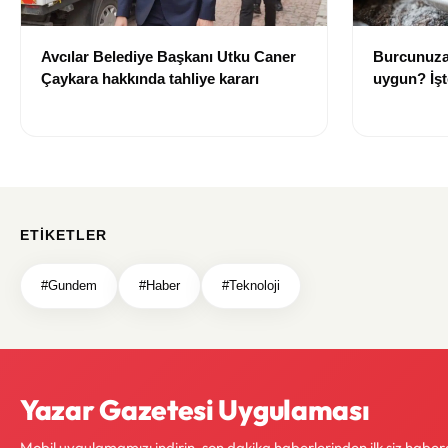
Avcılar Belediye Başkanı Utku Caner
Burcunuza
Çaykara hakkında tahliye kararı
uygun? İşt
rehberi
ETIKETLER
#Gundem
#Haber
#Teknoloji
Yazar Gazetesi Uygulaması
Mobil uygulamamızı indirin, son dakika haberlerinden ilk siz haber