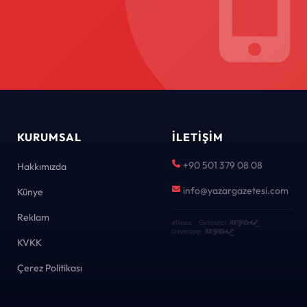
KURUMSAL
İLETIŞIM
+90 501 379 08 08
Hakkımızda
info@yazargazetesi.com
Künye
Reklam
KEYDAL
eNews · Geliştirici
·
KEYDAL
Developer
KVKK
Çerez Politikası