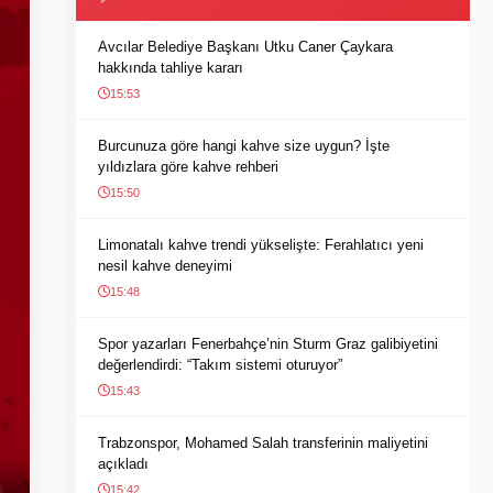
Avcılar Belediye Başkanı Utku Caner Çaykara
hakkında tahliye kararı
15:53
Burcunuza göre hangi kahve size uygun? İşte
yıldızlara göre kahve rehberi
15:50
Limonatalı kahve trendi yükselişte: Ferahlatıcı yeni
nesil kahve deneyimi
15:48
Spor yazarları Fenerbahçe’nin Sturm Graz galibiyetini
değerlendirdi: “Takım sistemi oturuyor”
15:43
Trabzonspor, Mohamed Salah transferinin maliyetini
açıkladı
15:42