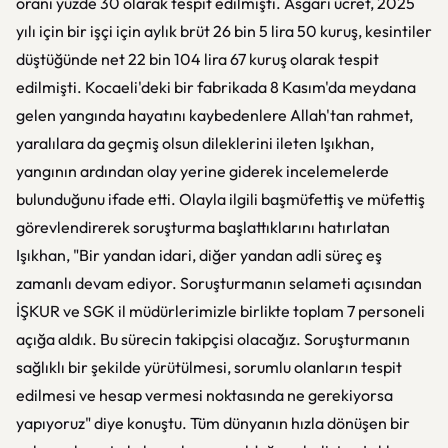
oranı yüzde 30 olarak tespit edilmişti. Asgari ücret, 2025
yılı için bir işçi için aylık brüt 26 bin 5 lira 50 kuruş, kesintiler
düştüğünde net 22 bin 104 lira 67 kuruş olarak tespit
edilmişti. Kocaeli'deki bir fabrikada 8 Kasım'da meydana
gelen yangında hayatını kaybedenlere Allah'tan rahmet,
yaralılara da geçmiş olsun dileklerini ileten Işıkhan,
yangının ardından olay yerine giderek incelemelerde
bulunduğunu ifade etti. Olayla ilgili başmüfettiş ve müfettiş
görevlendirerek soruşturma başlattıklarını hatırlatan
Işıkhan, "Bir yandan idari, diğer yandan adli süreç eş
zamanlı devam ediyor. Soruşturmanın selameti açısından
İŞKUR ve SGK il müdürlerimizle birlikte toplam 7 personeli
açığa aldık. Bu sürecin takipçisi olacağız. Soruşturmanın
sağlıklı bir şekilde yürütülmesi, sorumlu olanların tespit
edilmesi ve hesap vermesi noktasında ne gerekiyorsa
yapıyoruz" diye konuştu. Tüm dünyanın hızla dönüşen bir