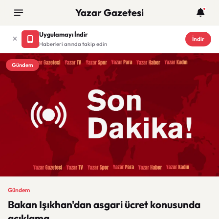
Yazar Gazetesi
Uygulamayı İndir
İndir
Haberleri anında takip edin
Gündem
Gündem
Bakan Işıkhan'dan asgari ücret konusunda
açıklama