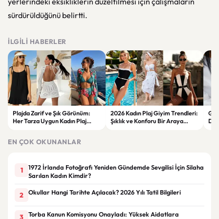
yerlerindeki eksikliklerin düzeltilmesi için çalışmaların
sürdürüldüğünü belirtti.
İLGILI HABERLER
Plajda Zarif ve Şık Görünüm:
2026 Kadın Plaj Giyim Trendleri:
Güz
Her Tarza Uygun Kadın Plaj
Şıklık ve Konforu Bir Araya
Dön
Giyim Önerileri
Getiren Modeller
Bakı
Çöz
EN ÇOK OKUNANLAR
1972 İrlanda Fotoğrafı Yeniden Gündemde Sevgilisi İçin Silaha
1
Sarılan Kadın Kimdir?
Okullar Hangi Tarihte Açılacak? 2026 Yılı Tatil Bilgileri
2
Torba Kanun Komisyonu Onayladı: Yüksek Aidatlara
3