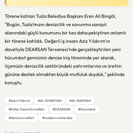
Törene katılan Tuzla Belediye Başkanı Eren Ali Bingöl,
"Bugün, Tuzla’mızın denizcilik ve savunma sanayii
alanındaki güçlü konumunu bir kez daha pekiştiren anlamlı
bir törene katıldık. Değerli iş insanı Aziz Yıldırım'ın
davetiyle DEARSAN Tersanesi’nde gerçekleştirilen yeni
hücumbot gemisinin denize iniş töreninde yer alarak,
ilçemizin denizcilik sektöründeki yatırımlarına ve üretim
gücüne destek olmaktan büyük mutluluk duyduk," şeklinde
konuştu.
#Aziz Yıldırım
#AL GHARIYAH
#AL WAKRAH
#Katar Deniz Kuvvetleri
#DEARSAN
#hücumbot
#deniz kuvvetleri
#modern muharebe