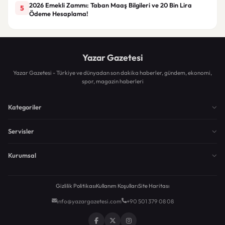
2026 Emekli Zammı: Taban Maaş Bilgileri ve 20 Bin Lira
5
Ödeme Hesaplama!
Yazar Gazetesi
Yazar Gazetesi - Türkiye ve dünyadan son dakika haberler, gündem, ekonomi,
spor, magazin haberleri
Kategoriler
Servisler
Kurumsal
Gizlilik Politikası
Kullanım Koşulları
Site Haritası
info@yazargazetesi.com
+90 501 379 08 08