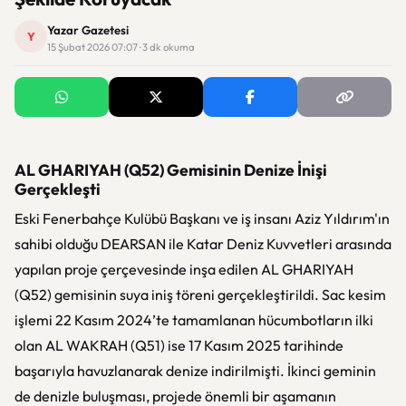
Yazar Gazetesi
Y
15 Şubat 2026 07:07 · 3 dk okuma
AL GHARIYAH (Q52) Gemisinin Denize İnişi
Gerçekleşti
Eski Fenerbahçe Kulübü Başkanı ve iş insanı Aziz Yıldırım'ın
sahibi olduğu DEARSAN ile Katar Deniz Kuvvetleri arasında
yapılan proje çerçevesinde inşa edilen AL GHARIYAH
(Q52) gemisinin suya iniş töreni gerçekleştirildi. Sac kesim
işlemi 22 Kasım 2024’te tamamlanan hücumbotların ilki
olan AL WAKRAH (Q51) ise 17 Kasım 2025 tarihinde
başarıyla havuzlanarak denize indirilmişti. İkinci geminin
de denizle buluşması, projede önemli bir aşamanın