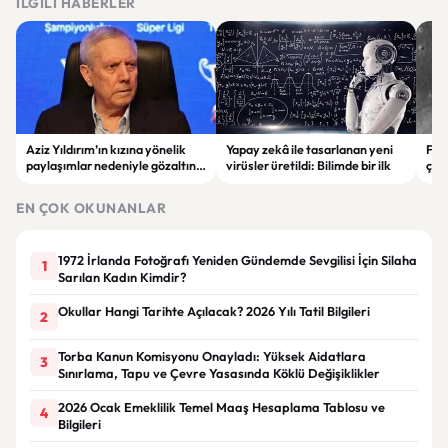
İLGILI HABERLER
Aziz Yıldırım’ın kızına yönelik
Yapay zekâ ile tasarlanan yeni
Falc
paylaşımlar nedeniyle gözaltına
virüsler üretildi: Bilimde bir ilk
çar
alınan şüpheli için tutuklama
gör
talebi
EN ÇOK OKUNANLAR
1972 İrlanda Fotoğrafı Yeniden Gündemde Sevgilisi İçin Silaha
1
Sarılan Kadın Kimdir?
Okullar Hangi Tarihte Açılacak? 2026 Yılı Tatil Bilgileri
2
Torba Kanun Komisyonu Onayladı: Yüksek Aidatlara
3
Sınırlama, Tapu ve Çevre Yasasında Köklü Değişiklikler
2026 Ocak Emeklilik Temel Maaş Hesaplama Tablosu ve
4
Bilgileri