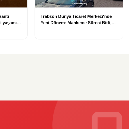
zantı
Trabzon Dünya Ticaret Merkezi'nde
i yaşamını
Yeni Dönem: Mahkeme Süreci Bitti,
Trabzon'un Dev Projesi Ne Zaman
Tamamlanacak?