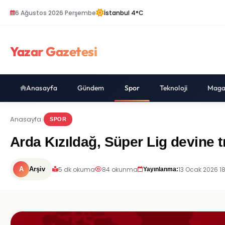
6 Ağustos 2026 Perşembe
İstanbul 4°C
Yazar Gazetesi
Anasayfa
Gündem
Spor
Teknoloji
Maga
Anasayfa
SPOR
Arda Kızıldağ, Süper Lig devine t
5 dk okuma
84 okunma
13 Ocak 2026 18
A
Arşiv
Yayınlanma: