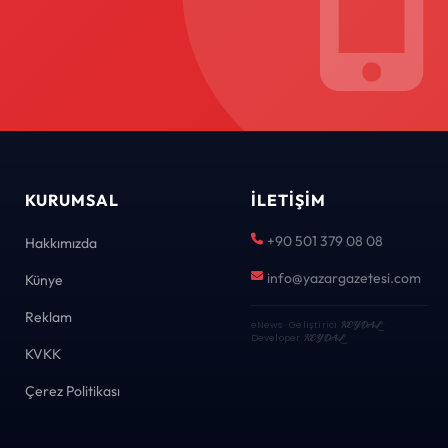
KURUMSAL
İLETIŞIM
+90 501 379 08 08
Hakkımızda
info@yazargazetesi.com
Künye
Reklam
eNews · Geliştirici
KEYDAL
·
Developer
KEYDAL
KVKK
Çerez Politikası