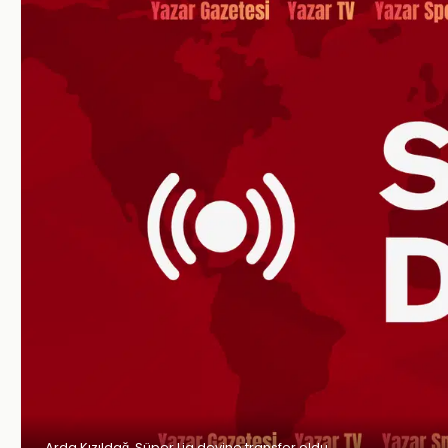
Arda Kızıldağ, Süper Lig devine transfer oldu