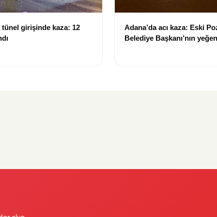
tünel girişinde kaza: 12
Adana’da acı kaza: Eski Po
ndı
Belediye Başkanı’nın yeğen
yitirdi
dar olun.