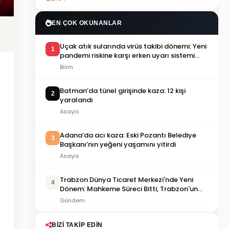
EN ÇOK OKUNANLAR
Uçak atık sularında virüs takibi dönemi: Yeni
1
pandemi riskine karşı erken uyarı sistemi
geliştiriliyor
Bilim
Batman’da tünel girişinde kaza: 12 kişi
2
yaralandı
Asayis
Adana’da acı kaza: Eski Pozantı Belediye
3
Başkanı’nın yeğeni yaşamını yitirdi
Asayis
Trabzon Dünya Ticaret Merkezi'nde Yeni
4
Dönem: Mahkeme Süreci Bitti, Trabzon'un
Dev Projesi Ne Zaman Tamamlanacak?
Gündem
BIZI TAKIP EDIN