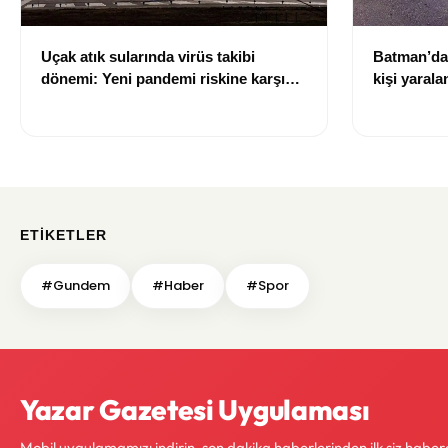
Uçak atık sularında virüs takibi
Batman’da 
dönemi: Yeni pandemi riskine karşı
kişi yarala
erken uyarı sistemi geliştiriliyor
ETIKETLER
#Gundem
#Haber
#Spor
Yazar Gazetesi Uygulaması
Mobil uygulamamızı indirin, son dakika haberlerinden ilk siz haber