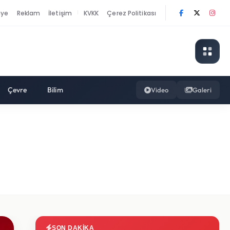
nye
Reklam
İletişim
KVKK
Çerez Politikası
|
Çevre
Bilim
Video
Galeri
SON DAKIKA