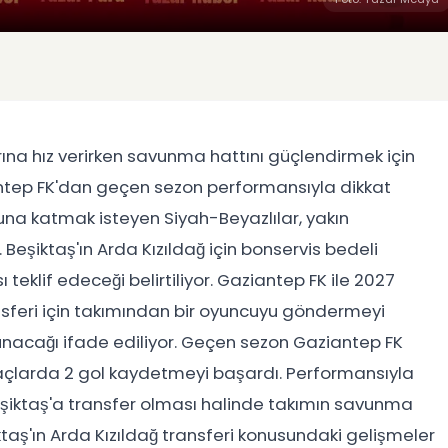
rına hız verirken savunma hattını güçlendirmek için
iantep FK'dan geçen sezon performansıyla dikkat
na katmak isteyen Siyah-Beyazlılar, yakın
eşiktaş'ın Arda Kızıldağ için bonservis bedeli
eklif edeceği belirtiliyor. Gaziantep FK ile 2027
ansferi için takımından bir oyuncuyu göndermeyi
unacağı ifade ediliyor. Geçen sezon Gaziantep FK
açlarda 2 gol kaydetmeyi başardı. Performansıyla
eşiktaş'a transfer olması halinde takımın savunma
taş'ın Arda Kızıldağ transferi konusundaki gelişmeler