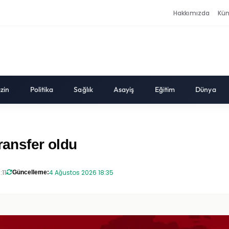
Hakkımızda
Kü
zin
Politika
Sağlık
Asayiş
Eğitim
Dünya
ransfer oldu
:11
4 Ağustos 2026 18:35
Güncelleme: