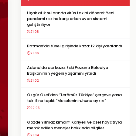
Uçak atık sularında virüs takibi dönemi: Yeni
pandemi riskine karşı erken uyarı sistemi
geliştiriliyor
21:08
Batman’da tünel girişinde kaza: 12 kişi yaralandı
21:06
Adana’da acı kaza: Eski Pozantı Belediye
Başkanı’nın yeğeni yaşamını yitirdi
21:02
Özgür Özel’den “Terörsüz Türkiye” çerçeve yasa
teklifine tepki: “Meselenin ruhuna aykırı”
02:05
Gözde Yılmaz kimdir? Kariyeri ve özel hayatıyla
merak edilen menajer hakkında bilgiler
21:04