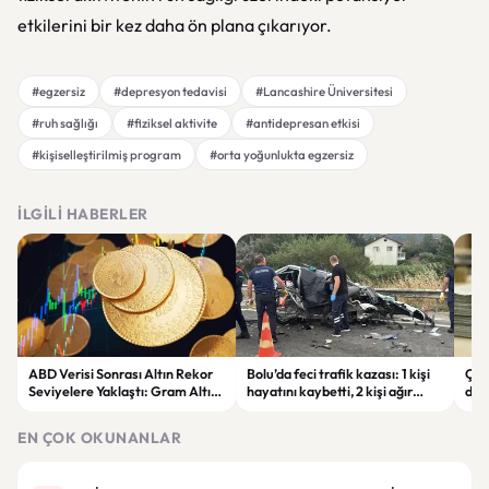
etkilerini bir kez daha ön plana çıkarıyor.
#egzersiz
#depresyon tedavisi
#Lancashire Üniversitesi
#ruh sağlığı
#fiziksel aktivite
#antidepresan etkisi
#kişiselleştirilmiş program
#orta yoğunlukta egzersiz
İLGILI HABERLER
ABD Verisi Sonrası Altın Rekor
Bolu’da feci trafik kazası: 1 kişi
Çift
Seviyelere Yaklaştı: Gram Altın
hayatını kaybetti, 2 kişi ağır
des
6 Bin 700 TL Sınırında
yaralandı
yatı
EN ÇOK OKUNANLAR