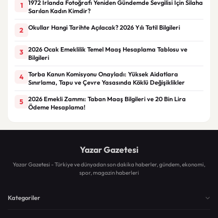
1972 İrlanda Fotoğrafı Yeniden Gündemde Sevgilisi İçin Silaha
1
Sarılan Kadın Kimdir?
Okullar Hangi Tarihte Açılacak? 2026 Yılı Tatil Bilgileri
2
2026 Ocak Emeklilik Temel Maaş Hesaplama Tablosu ve
3
Bilgileri
Torba Kanun Komisyonu Onayladı: Yüksek Aidatlara
4
Sınırlama, Tapu ve Çevre Yasasında Köklü Değişiklikler
2026 Emekli Zammı: Taban Maaş Bilgileri ve 20 Bin Lira
5
Ödeme Hesaplama!
Yazar Gazetesi
Yazar Gazetesi - Türkiye ve dünyadan son dakika haberler, gündem, ekonomi,
spor, magazin haberleri
Kategoriler