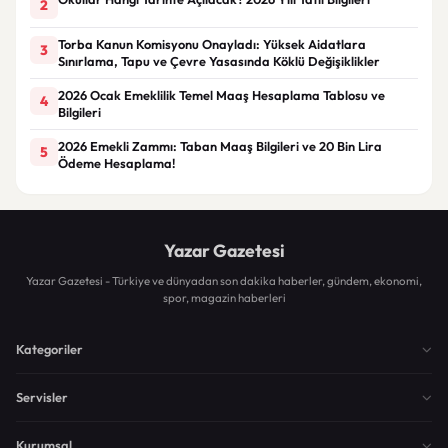
2
Torba Kanun Komisyonu Onayladı: Yüksek Aidatlara
3
Sınırlama, Tapu ve Çevre Yasasında Köklü Değişiklikler
2026 Ocak Emeklilik Temel Maaş Hesaplama Tablosu ve
4
Bilgileri
2026 Emekli Zammı: Taban Maaş Bilgileri ve 20 Bin Lira
5
Ödeme Hesaplama!
Yazar Gazetesi
Yazar Gazetesi - Türkiye ve dünyadan son dakika haberler, gündem, ekonomi,
spor, magazin haberleri
Kategoriler
Servisler
Kurumsal