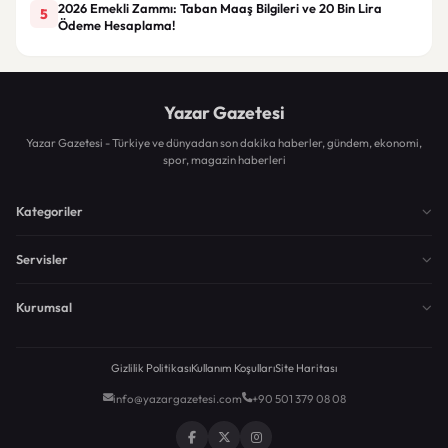
2026 Emekli Zammı: Taban Maaş Bilgileri ve 20 Bin Lira
5
Ödeme Hesaplama!
Yazar Gazetesi
Yazar Gazetesi - Türkiye ve dünyadan son dakika haberler, gündem, ekonomi,
spor, magazin haberleri
Kategoriler
Servisler
Kurumsal
Gizlilik Politikası
Kullanım Koşulları
Site Haritası
info@yazargazetesi.com
+90 501 379 08 08