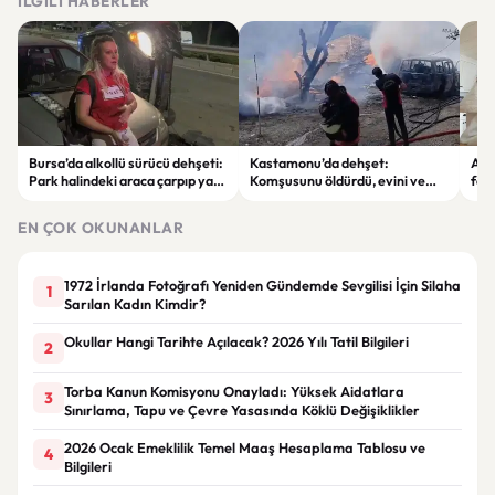
İLGILI HABERLER
Bursa’da alkollü sürücü dehşeti:
Kastamonu’da dehşet:
Ay’
Park halindeki araca çarpıp yan
Komşusunu öldürdü, evini ve
fen
yattı
aracını ateşe verdi
NAS
gön
EN ÇOK OKUNANLAR
1972 İrlanda Fotoğrafı Yeniden Gündemde Sevgilisi İçin Silaha
1
Sarılan Kadın Kimdir?
Okullar Hangi Tarihte Açılacak? 2026 Yılı Tatil Bilgileri
2
Torba Kanun Komisyonu Onayladı: Yüksek Aidatlara
3
Sınırlama, Tapu ve Çevre Yasasında Köklü Değişiklikler
2026 Ocak Emeklilik Temel Maaş Hesaplama Tablosu ve
4
Bilgileri