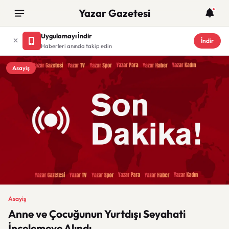
Yazar Gazetesi
Uygulamayı İndir
İndir
Haberleri anında takip edin
Asayiş
Asayiş
Anne ve Çocuğunun Yurtdışı Seyahati
İncelemeye Alındı