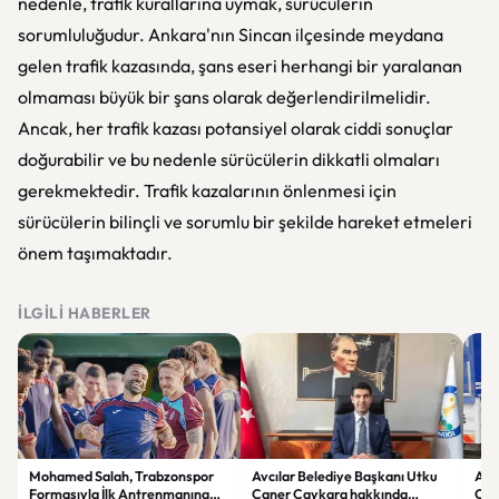
nedenle, trafik kurallarına uymak, sürücülerin
sorumluluğudur. Ankara'nın Sincan ilçesinde meydana
gelen trafik kazasında, şans eseri herhangi bir yaralanan
olmaması büyük bir şans olarak değerlendirilmelidir.
Ancak, her trafik kazası potansiyel olarak ciddi sonuçlar
doğurabilir ve bu nedenle sürücülerin dikkatli olmaları
gerekmektedir. Trafik kazalarının önlenmesi için
sürücülerin bilinçli ve sorumlu bir şekilde hareket etmeleri
önem taşımaktadır.
İLGILI HABERLER
Mohamed Salah, Trabzonspor
Avcılar Belediye Başkanı Utku
Avc
Formasıyla İlk Antrenmanına
Caner Çaykara hakkında
Can