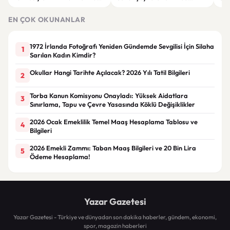
Çıktı
tahliye kararı
tahl
EN ÇOK OKUNANLAR
1972 İrlanda Fotoğrafı Yeniden Gündemde Sevgilisi İçin Silaha
1
Sarılan Kadın Kimdir?
Okullar Hangi Tarihte Açılacak? 2026 Yılı Tatil Bilgileri
2
Torba Kanun Komisyonu Onayladı: Yüksek Aidatlara
3
Sınırlama, Tapu ve Çevre Yasasında Köklü Değişiklikler
2026 Ocak Emeklilik Temel Maaş Hesaplama Tablosu ve
4
Bilgileri
2026 Emekli Zammı: Taban Maaş Bilgileri ve 20 Bin Lira
5
Ödeme Hesaplama!
Yazar Gazetesi
Yazar Gazetesi - Türkiye ve dünyadan son dakika haberler, gündem, ekonomi,
spor, magazin haberleri