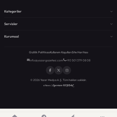
Kategoriler
Servisler
Kurumsal
Gizlilik Politikası
Kullanım Koşulları
Site Haritası
info@yazargazetesi.com
+90 501 379 08 08
© 2026 Yazar Medya A.Ş. Tüm hakları saklıdır.
Egemen KEYDAL
eNews |