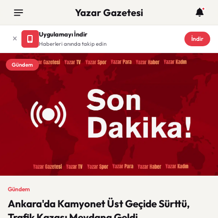
Yazar Gazetesi
Uygulamayı İndir
İndir
Haberleri anında takip edin
Gündem
Gündem
Ankara'da Kamyonet Üst Geçide Sürttü,
Trafik Kazası Meydana Geldi