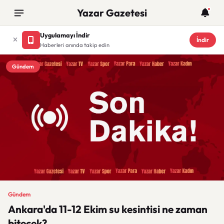
Yazar Gazetesi
Uygulamayı İndir
İndir
Haberleri anında takip edin
Gündem
Gündem
Ankara'da 11-12 Ekim su kesintisi ne zaman
bitecek?