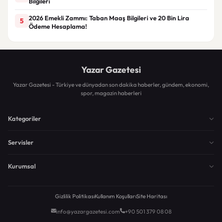
Bilgileri
2026 Emekli Zammı: Taban Maaş Bilgileri ve 20 Bin Lira
5
Ödeme Hesaplama!
Yazar Gazetesi
Yazar Gazetesi - Türkiye ve dünyadan son dakika haberler, gündem, ekonomi,
spor, magazin haberleri
Kategoriler
Servisler
Kurumsal
Gizlilik Politikası
Kullanım Koşulları
Site Haritası
info@yazargazetesi.com
+90 501 379 08 08