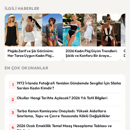
İLGILI HABERLER
Plajda Zarif ve Şık Görünüm:
2026 Kadın Plaj Giyim Trendleri:
Güz
Her Tarza Uygun Kadın Plaj
Şıklık ve Konforu Bir Araya
Dön
Giyim Önerileri
Getiren Modeller
Bakı
Çöz
EN ÇOK OKUNANLAR
1972 İrlanda Fotoğrafı Yeniden Gündemde Sevgilisi İçin Silaha
1
Sarılan Kadın Kimdir?
Okullar Hangi Tarihte Açılacak? 2026 Yılı Tatil Bilgileri
2
Torba Kanun Komisyonu Onayladı: Yüksek Aidatlara
3
Sınırlama, Tapu ve Çevre Yasasında Köklü Değişiklikler
2026 Ocak Emeklilik Temel Maaş Hesaplama Tablosu ve
4