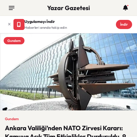
Yazar Gazetesi
Uygulamayı İndir
İndir
Haberleri anında takip edin
Gundem
Gundem
Ankara Valiliği’nden NATO Zirvesi Kararı:
Kamuya Açık Tüm Etkinlikler Durduruldu, 9