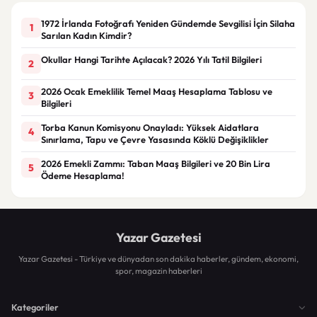
1972 İrlanda Fotoğrafı Yeniden Gündemde Sevgilisi İçin Silaha
1
Sarılan Kadın Kimdir?
Okullar Hangi Tarihte Açılacak? 2026 Yılı Tatil Bilgileri
2
2026 Ocak Emeklilik Temel Maaş Hesaplama Tablosu ve
3
Bilgileri
Torba Kanun Komisyonu Onayladı: Yüksek Aidatlara
4
Sınırlama, Tapu ve Çevre Yasasında Köklü Değişiklikler
2026 Emekli Zammı: Taban Maaş Bilgileri ve 20 Bin Lira
5
Ödeme Hesaplama!
Yazar Gazetesi
Yazar Gazetesi - Türkiye ve dünyadan son dakika haberler, gündem, ekonomi,
spor, magazin haberleri
Kategoriler