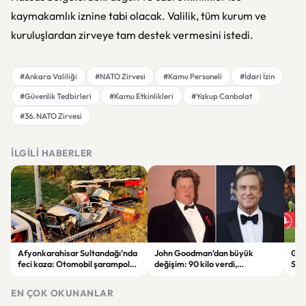
kaymakamlık iznine tabi olacak. Valilik, tüm kurum ve
kuruluşlardan zirveye tam destek vermesini istedi.
#Ankara Valiliği
#NATO Zirvesi
#Kamu Personeli
#İdari İzin
#Güvenlik Tedbirleri
#Kamu Etkinlikleri
#Yakup Canbolat
#36. NATO Zirvesi
İLGILI HABERLER
Afyonkarahisar Sultandağı’nda
John Goodman’dan büyük
Gal
feci kaza: Otomobil şarampole
değişim: 90 kilo verdi,
Son
devrildi, 2 kişi hayatını kaybetti
hayranları tanımakta zorlandı
Tara
EN ÇOK OKUNANLAR