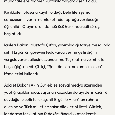
müdahalelere rağmen kurtarılamayarak şehit oldu.
Kırıkkale nüfusuna kayıtlı olduğu belirtilen şehidin
cenazesinin yarın memleketinde toprağa verileceği
öğrenildi. Olayın ardından sürücü hakkında adli süreç
başlatıldı.
İçişleri Bakanı Mustafa Çiftçi, yayımladığı taziye mesajında
şehit Ergün’ün görevini fedakârca yerine getirdiğini
vurgulayarak, ailesine, Jandarma Teşkilatı’na ve millete
başsağlığı diledi. Çiftçi, “Şehidimizin makamı âli olsun”
ifadelerini kullandı.
Adalet Bakanı Akın Gürlek ise sosyal medya üzerinden
yaptığı açıklamada, yaşanan kazadan dolayı derin üzüntü
duyduğunu belirterek, şehit Ergün’e Allah’tan rahmet,
ailesine ve Türk milletine sabır dileklerini iletti. Gürlek,
jandarma teşkilatının fedakârlığına dikkat çekerek