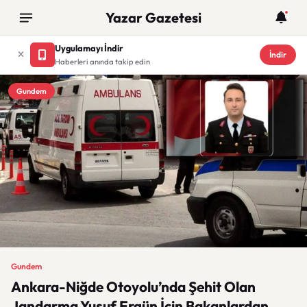
Yazar Gazetesi
Uygulamayı İndir
İndir
Haberleri anında takip edin
Gundem
Gundem
Ankara-Niğde Otoyolu’nda Şehit Olan
Jandarma Yusuf Ergün İçin Bakanlardan