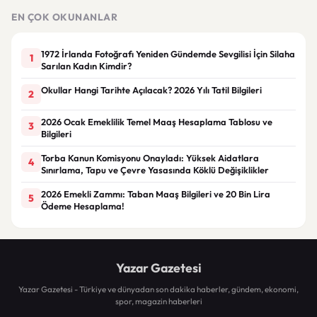
gerekçesiyle gözaltına alındı
EN ÇOK OKUNANLAR
1972 İrlanda Fotoğrafı Yeniden Gündemde Sevgilisi İçin Silaha
1
Sarılan Kadın Kimdir?
Okullar Hangi Tarihte Açılacak? 2026 Yılı Tatil Bilgileri
2
2026 Ocak Emeklilik Temel Maaş Hesaplama Tablosu ve
3
Bilgileri
Torba Kanun Komisyonu Onayladı: Yüksek Aidatlara
4
Sınırlama, Tapu ve Çevre Yasasında Köklü Değişiklikler
2026 Emekli Zammı: Taban Maaş Bilgileri ve 20 Bin Lira
5
Ödeme Hesaplama!
Yazar Gazetesi
Yazar Gazetesi - Türkiye ve dünyadan son dakika haberler, gündem, ekonomi,
spor, magazin haberleri