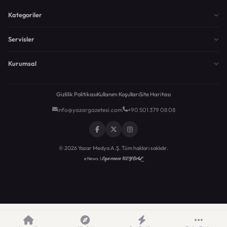
Kategoriler
Servisler
Kurumsal
Gizlilik Politikası
Kullanım Koşulları
Site Haritası
info@yazargazetesi.com
+90 501 379 08 08
© 2026 Yazar Medya A.Ş. Tüm hakları saklıdır.
Egemen KEYDAL
eNews |