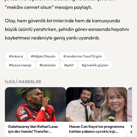
“mekânı cennet olsun” mesajını paylaştı.
Olay, hem güvenlik birimlerinde hem de kamuoyunda
büyük üzüntü yaratırken, şehidin görev esnasında hayatını
kaybetmesi nedeniyle geniş yankı uyandırdı.
#Ankara
#Niğde Otoyolu
#Jandarma Yusuf Ergün
#taziye mesajı
#bakanlar
#şehit
#güvenlik güçleri
İLGILI HABERLER
Galatasaray’dan Rafael Leao
Hasan Can Kaya’nın programına
YÖK
için dev hamle! Transfer
katılan yabancı uyruklu kişi
yap
görüşmeleri başladı
çalışma izni olmadığı
dök