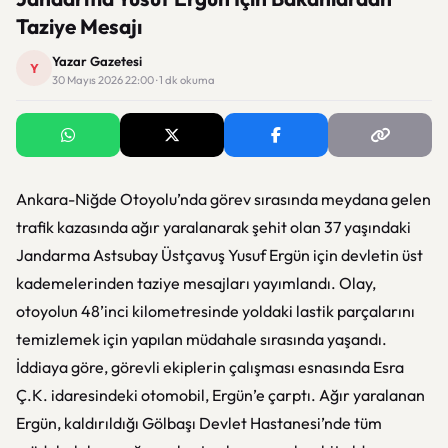
Taziye Mesajı
Yazar Gazetesi
Y
30 Mayıs 2026 22:00 · 1 dk okuma
Ankara-Niğde Otoyolu’nda görev sırasında meydana gelen
trafik kazasında ağır yaralanarak şehit olan 37 yaşındaki
Jandarma Astsubay Üstçavuş
Yusuf Ergün
için devletin üst
kademelerinden taziye mesajları yayımlandı. Olay,
otoyolun 48’inci kilometresinde yoldaki lastik parçalarını
temizlemek için yapılan müdahale sırasında yaşandı.
İddiaya göre, görevli ekiplerin çalışması esnasında Esra
Ç.K. idaresindeki otomobil, Ergün’e çarptı. Ağır yaralanan
Ergün, kaldırıldığı Gölbaşı Devlet Hastanesi’nde tüm