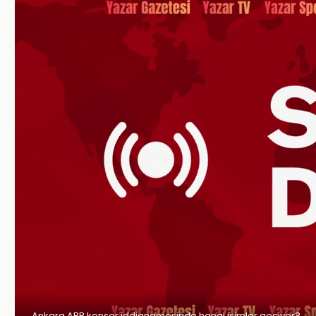
Ankara ABB konser iddianamesinde hangi isimler geçiyor?