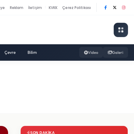
nye
Reklam
İletişim
KVKK
Çerez Politikası
|
Çevre
Bilim
Video
Galeri
SON DAKIKA