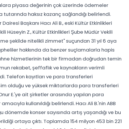
malara piyasa değerinin çok üzerinde ödemeler
a tutarında haksız kazanç sağlandığı belirlendi.
airesi Başkanı Hacı Ali B., eski Kültür Etkinlikleri
li Hüseyin Z., Kültür Etkinlikleri Şube Müdür Vekili
rleme şekilde nitelikli zimmet" suçundan 31 yıl 6 aya
 şüpheliler hakkında da benzer suçlamalarla hapis
ahne hizmetlerinin tek bir firmadan doğrudan temin
mun rekabet, şeffaflık ve kaynakların verimli
tildi. Telefon kayıtları ve para transferleri
tişim olduğu ve yüksek miktarlarda para transferleri
 Onur E.'ye ait şirketler arasında yapılan para
macıyla kullanıldığı belirlendi. Hacı Ali B.'nin ABB
uğu dönemde konser sayısında artış yaşandığı ve bu
verildiği ortaya çıktı. Toplamda 154 milyon 453 bin 221