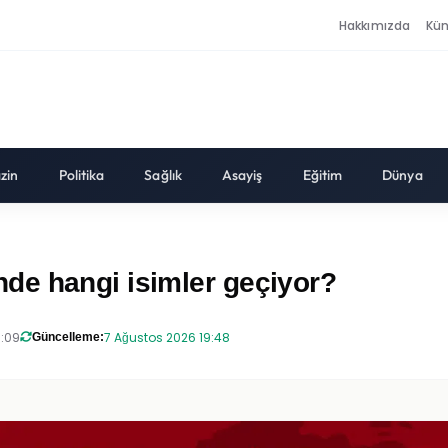
Hakkımızda
Kü
zin
Politika
Sağlık
Asayiş
Eğitim
Dünya
de hangi isimler geçiyor?
8:09
7 Ağustos 2026 19:48
Güncelleme: