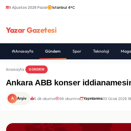
9 Ağustos 2026 Pazar
İstanbul 4°C
Yazar Gazetesi
Anasayfa
Gündem
Spor
Teknoloji
Maga
Anasayfa
GÜNDEM
Ankara ABB konser iddianamesin
5 dk okuma
96 okunma
13 Ocak 2026 1
A
Arşiv
Yayınlanma: