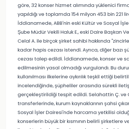
göre, 32 konser hizmet alımında yüklenici fir
yapıldığı ve toplamda 154 milyon 453 bin 221 lir
İddianamede, ABB'nin eski Kültür ve Sosyal İşler D
Şube Müdür Vekili Haluk E., eski Daire Başkan Veki
Celal A. ile birçok şirket sahibi hakkında "zinci
kadar hapis cezası istendi. Ayrıca, diğer bazı
cezası talep edildi. İddianamede, konser ve s
edilmesinin yasal olmadığı vurgulandı. Bu duru
kullanılması ilkelerine aykırılık teşkil ettiği belir
incelendiğinde, şüpheliler arasında sürekli ile
gerçekleştirildiği tespit edildi. Selahattin Ç. ve
transferlerinde, kurum kaynaklarının şahsi çıkar a
Sosyal İşler Dairesi'nde harcama yetkilisi old
konserlerin büyük bir kısmının belirli şirketlere 