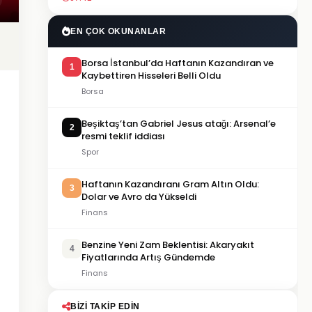
EN ÇOK OKUNANLAR
Borsa İstanbul’da Haftanın Kazandıran ve
1
Kaybettiren Hisseleri Belli Oldu
Borsa
Beşiktaş’tan Gabriel Jesus atağı: Arsenal’e
2
resmi teklif iddiası
Spor
Haftanın Kazandıranı Gram Altın Oldu:
3
Dolar ve Avro da Yükseldi
Finans
Benzine Yeni Zam Beklentisi: Akaryakıt
4
Fiyatlarında Artış Gündemde
Finans
BIZI TAKIP EDIN