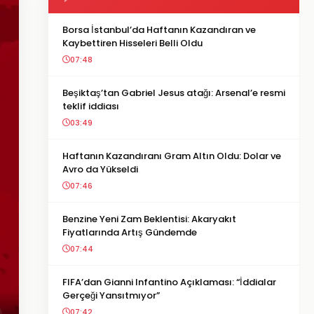
Borsa İstanbul’da Haftanın Kazandıran ve
Kaybettiren Hisseleri Belli Oldu
07:48
Beşiktaş’tan Gabriel Jesus atağı: Arsenal’e resmi
teklif iddiası
03:49
Haftanın Kazandıranı Gram Altın Oldu: Dolar ve
Avro da Yükseldi
07:46
Benzine Yeni Zam Beklentisi: Akaryakıt
Fiyatlarında Artış Gündemde
07:44
FIFA’dan Gianni Infantino Açıklaması: “İddialar
Gerçeği Yansıtmıyor”
07:42