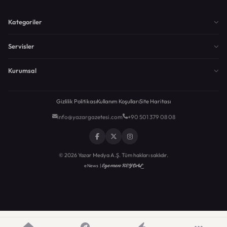
Kategoriler
Servisler
Kurumsal
Gizlilik Politikası
Kullanım Koşulları
Site Haritası
info@yazargazetesi.com
+90 501 379 08 08
© 2026 Yazar Medya A.Ş. Tüm hakları saklıdır.
Egemen KEYDAL
eNews |