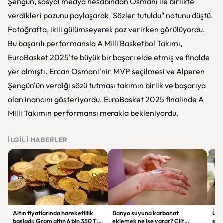
Şengün, sosyal medya hesabından Osmani ile birlikte
verdikleri pozunu paylaşarak "Sözler tutuldu" notunu düştü.
Fotoğrafta, ikili gülümseyerek poz verirken görülüyordu.
Bu başarılı performansla A Milli Basketbol Takımı,
EuroBasket 2025'te büyük bir başarı elde etmiş ve finalde
yer almıştı. Ercan Osmani'nin MVP seçilmesi ve Alperen
Şengün'ün verdiği sözü tutması takımın birlik ve başarıya
olan inancını gösteriyordu. EuroBasket 2025 finalinde A
Milli Takımın performansı merakla bekleniyordu.
İLGILI HABERLER
Altın fiyatlarında hareketlilik
Banyo suyuna karbonat
Ülkü
başladı: Gram altın 6 bin 350 TL
eklemek ne işe yarar? Cilt
suç