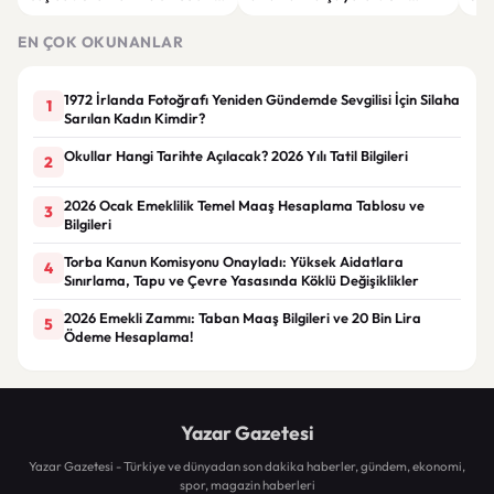
seviyesine çıktı
rahatlığı için dikkat edilmesi
alın
gerekenler
EN ÇOK OKUNANLAR
1972 İrlanda Fotoğrafı Yeniden Gündemde Sevgilisi İçin Silaha
1
Sarılan Kadın Kimdir?
Okullar Hangi Tarihte Açılacak? 2026 Yılı Tatil Bilgileri
2
2026 Ocak Emeklilik Temel Maaş Hesaplama Tablosu ve
3
Bilgileri
Torba Kanun Komisyonu Onayladı: Yüksek Aidatlara
4
Sınırlama, Tapu ve Çevre Yasasında Köklü Değişiklikler
2026 Emekli Zammı: Taban Maaş Bilgileri ve 20 Bin Lira
5
Ödeme Hesaplama!
Yazar Gazetesi
Yazar Gazetesi - Türkiye ve dünyadan son dakika haberler, gündem, ekonomi,
spor, magazin haberleri