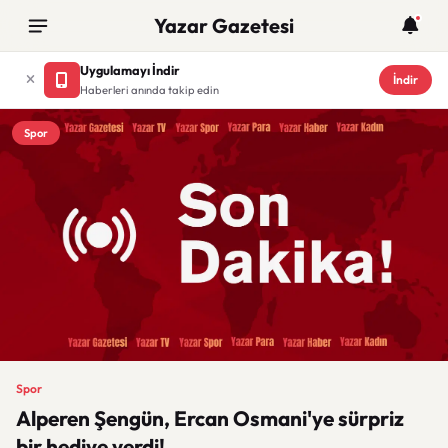
Yazar Gazetesi
Uygulamayı İndir
İndir
Haberleri anında takip edin
Spor
Spor
Alperen Şengün, Ercan Osmani'ye sürpriz
bir hediye verdi!