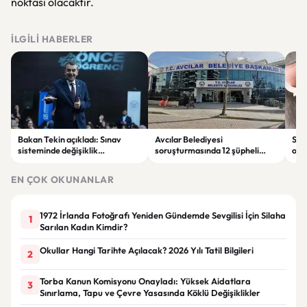
noktası olacaktır.
İLGILI HABERLER
Bakan Tekin açıkladı: Sınav
Avcılar Belediyesi
Sah
sisteminde değişiklik
soruşturmasında 12 şüpheli
ope
olmayacak, sorular yeni
tutuklandı
tut
müfredata göre hazırlanacak
EN ÇOK OKUNANLAR
1972 İrlanda Fotoğrafı Yeniden Gündemde Sevgilisi İçin Silaha
1
Sarılan Kadın Kimdir?
Okullar Hangi Tarihte Açılacak? 2026 Yılı Tatil Bilgileri
2
Torba Kanun Komisyonu Onayladı: Yüksek Aidatlara
3
Sınırlama, Tapu ve Çevre Yasasında Köklü Değişiklikler