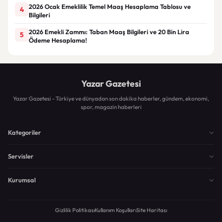
2026 Ocak Emeklilik Temel Maaş Hesaplama Tablosu ve
4
Bilgileri
2026 Emekli Zammı: Taban Maaş Bilgileri ve 20 Bin Lira
5
Ödeme Hesaplama!
Yazar Gazetesi
Yazar Gazetesi - Türkiye ve dünyadan son dakika haberler, gündem, ekonomi,
spor, magazin haberleri
Kategoriler
Servisler
Kurumsal
Gizlilik Politikası
Kullanım Koşulları
Site Haritası