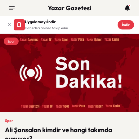
Yazar Gazetesi
Uygulamayı İndir
İndir
Haberleri anında takip edin
Spor
Spor
Ali Şansalan kimdir ve hangi takımda
oynuyor?