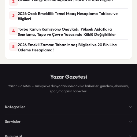
2
2026 Ocak Emeklilik Temel Maaş Hesaplama Tablosu ve
3
Bilgileri
Torba Kanun Komisyonu Onayladı: Yüksek Aidatlara
4
Sınırlama, Tapu ve Çevre Yasasında Köklü Değişiklikler
2026 Emekli Zammı: Taban Maaş Bilgileri ve 20 Bin Lira
5
Ödeme Hesaplama!
Yazar Gazetesi
Yazar Gazetesi - Türkiye ve dünyadan son dakika haberler, gündem, ekonomi,
spor, magazin haberleri
Kategoriler
Servisler
Kurumsal