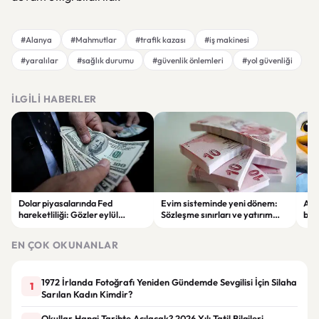
#Alanya
#Mahmutlar
#trafik kazası
#iş makinesi
#yaralılar
#sağlık durumu
#güvenlik önlemleri
#yol güvenliği
İLGILI HABERLER
Dolar piyasalarında Fed
Evim sisteminde yeni dönem:
Alta
hareketliliği: Gözler eylül
Sözleşme sınırları ve yatırım
bell
ayındaki faiz kararında
kuralları değişti
Bil
duy
EN ÇOK OKUNANLAR
1972 İrlanda Fotoğrafı Yeniden Gündemde Sevgilisi İçin Silaha
1
Sarılan Kadın Kimdir?
Okullar Hangi Tarihte Açılacak? 2026 Yılı Tatil Bilgileri