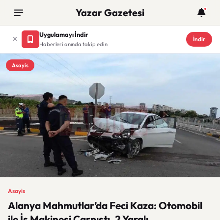
Yazar Gazetesi
Uygulamayı İndir
İndir
Haberleri anında takip edin
Asayis
Asayis
Alanya Mahmutlar’da Feci Kaza: Otomobil
ile İş Makinesi Çarpıştı, 2 Yaralı