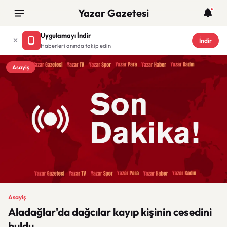
Yazar Gazetesi
Uygulamayı İndir
İndir
Haberleri anında takip edin
Asayiş
Asayiş
Aladağlar'da dağcılar kayıp kişinin cesedini
buldu