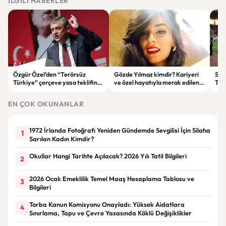
İLGILI HABERLER
Özgür Özel’den “Terörsüz
Gözde Yılmaz kimdir? Kariyeri
Süp
Türkiye” çerçeve yasa teklifine
ve özel hayatıyla merak edilen
Tar
tepki: “Meselenin ruhuna
menajer hakkında bilgiler
Diji
aykırı”
Başl
EN ÇOK OKUNANLAR
1972 İrlanda Fotoğrafı Yeniden Gündemde Sevgilisi İçin Silaha
1
Sarılan Kadın Kimdir?
Okullar Hangi Tarihte Açılacak? 2026 Yılı Tatil Bilgileri
2
2026 Ocak Emeklilik Temel Maaş Hesaplama Tablosu ve
3
Bilgileri
Torba Kanun Komisyonu Onayladı: Yüksek Aidatlara
4
Sınırlama, Tapu ve Çevre Yasasında Köklü Değişiklikler