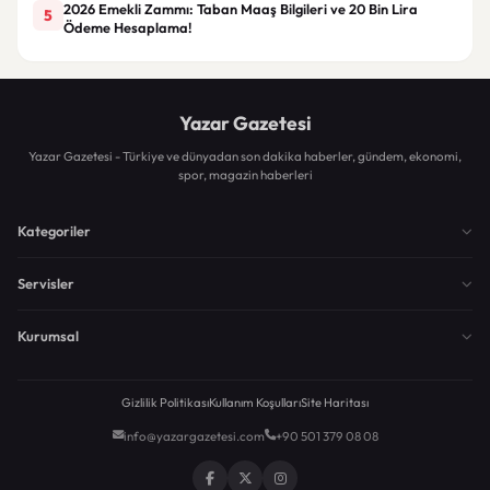
2026 Emekli Zammı: Taban Maaş Bilgileri ve 20 Bin Lira
5
Ödeme Hesaplama!
Yazar Gazetesi
Yazar Gazetesi - Türkiye ve dünyadan son dakika haberler, gündem, ekonomi,
spor, magazin haberleri
Kategoriler
Servisler
Kurumsal
Gizlilik Politikası
Kullanım Koşulları
Site Haritası
info@yazargazetesi.com
+90 501 379 08 08