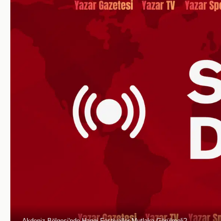
Akdeniz Bölgesi'nde Hangi Festivaller Mutlaka Görülmeli?