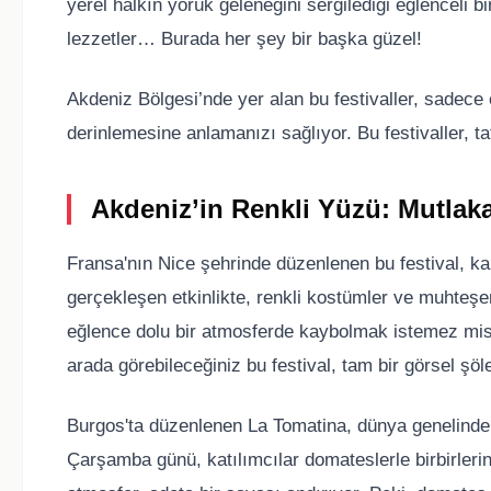
yerel halkın yörük geleneğini sergilediği eğlenceli b
lezzetler… Burada her şey bir başka güzel!
Akdeniz Bölgesi’nde yer alan bu festivaller, sadec
derinlemesine anlamanızı sağlıyor. Bu festivaller, ta
Akdeniz’in Renkli Yüzü: Mutlaka
Fransa'nın Nice şehrinde düzenlenen bu festival, k
gerçekleşen etkinlikte, renkli kostümler ve muhteşe
eğlence dolu bir atmosferde kaybolmak istemez misi
arada görebileceğiniz bu festival, tam bir görsel şö
Burgos'ta düzenlenen La Tomatina, dünya genelinden
Çarşamba günü, katılımcılar domateslerle birbirlerin