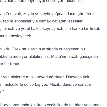
s savaşına katılmayı hayal edebiliyor musunuz?
o Festivali, zeytin ve zeytinyağına adanmıştır. Yerel
lde, tadım etkinlikleriyle damak çatlatan lezzetler
gi almak ve yerel halkla kaynaşmak için harika bir fırsat.
hunuzu besleyecek.
nliktir. Çilek tarlalarının etrafında düzenlenen bu
 aktivitelerde yer alabilirsiniz. Malta’nın sıcak güneşinde
 bir fırsat!
er yaz binlerce müzikseveri ağırlıyor. Dünyaca ünlü
an melodilerle dolup taşıyor. Müzik, dans ve sanatın
mü?
il, aynı zamanda kültürel zenginliklerin de birer yansıması.