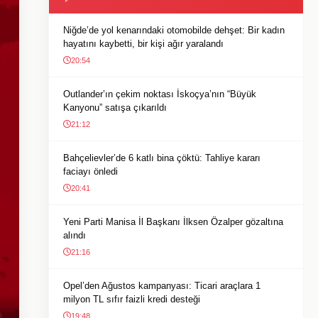
Niğde’de yol kenarındaki otomobilde dehşet: Bir kadın
hayatını kaybetti, bir kişi ağır yaralandı
20:54
Outlander’ın çekim noktası İskoçya’nın “Büyük
Kanyonu” satışa çıkarıldı
21:12
Bahçelievler’de 6 katlı bina çöktü: Tahliye kararı
faciayı önledi
20:41
Yeni Parti Manisa İl Başkanı İlksen Özalper gözaltına
alındı
21:16
Opel’den Ağustos kampanyası: Ticari araçlara 1
milyon TL sıfır faizli kredi desteği
19:48