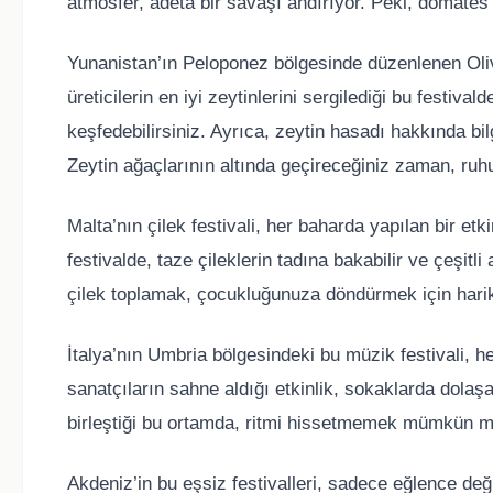
atmosfer, adeta bir savaşı andırıyor. Peki, domate
Yunanistan’ın Peloponez bölgesinde düzenlenen Olivi
üreticilerin en iyi zeytinlerini sergilediği bu festiva
keşfedebilirsiniz. Ayrıca, zeytin hasadı hakkında bil
Zeytin ağaçlarının altında geçireceğiniz zaman, ru
Malta’nın çilek festivali, her baharda yapılan bir etki
festivalde, taze çileklerin tadına bakabilir ve çeşitli
çilek toplamak, çocukluğunuza döndürmek için harika
İtalya’nın Umbria bölgesindeki bu müzik festivali, h
sanatçıların sahne aldığı etkinlik, sokaklarda dolaş
birleştiği bu ortamda, ritmi hissetmemek mümkün 
Akdeniz’in bu eşsiz festivalleri, sadece eğlence değ