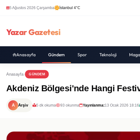
5 Ağustos 2026 Çarşamba
İstanbul 4°C
Yazar Gazetesi
Anasayfa
Gündem
Spor
Teknoloji
Maga
Anasayfa
GÜNDEM
Akdeniz Bölgesi'nde Hangi Festiv
A
Arşiv
5 dk okuma
93 okunma
Yayınlanma:
13 Ocak 2026 18:16