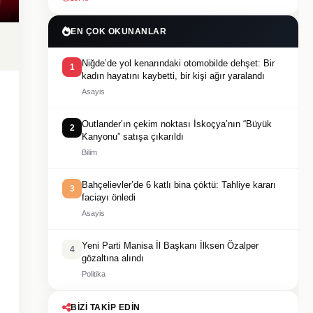
EN ÇOK OKUNANLAR
Niğde’de yol kenarındaki otomobilde dehşet: Bir
1
kadın hayatını kaybetti, bir kişi ağır yaralandı
Asayis
Outlander’ın çekim noktası İskoçya’nın “Büyük
2
Kanyonu” satışa çıkarıldı
Bilim
Bahçelievler’de 6 katlı bina çöktü: Tahliye kararı
3
faciayı önledi
Asayis
Yeni Parti Manisa İl Başkanı İlksen Özalper
4
gözaltına alındı
Politika
BIZI TAKIP EDIN