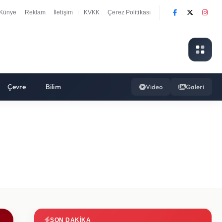
Künye
Reklam
İletişim
KVKK
Çerez Politikası
|
Çevre
Bilim
Video
Galeri
SON DAKIKA