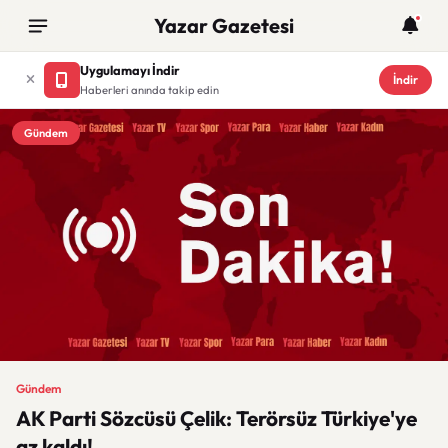
Yazar Gazetesi
Uygulamayı İndir
İndir
Haberleri anında takip edin
Gündem
Gündem
AK Parti Sözcüsü Çelik: Terörsüz Türkiye'ye
az kaldı!