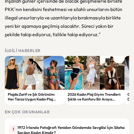
İnşallah günler içerisinde de olacak gelişmelerle birlikte
PKK'nın kendisini feshetmesi ve silahlı unsurlarını bütün
illegal unsurlarıyla ve uzantılarıyla bırakmasıyla birlikte
yeni bir aşamaya geçilmiş olacaktır. Süreci yakın bir
şekilde takip ediyoruz, tizlikle takip ediyoruz."
İLGILI HABERLER
Plajda Zarif ve Şık Görünüm:
2026 Kadın Plaj Giyim Trendleri:
Güz
Her Tarza Uygun Kadın Plaj
Şıklık ve Konforu Bir Araya
Dön
Giyim Önerileri
Getiren Modeller
Bakı
Çöz
EN ÇOK OKUNANLAR
1972 İrlanda Fotoğrafı Yeniden Gündemde Sevgilisi İçin Silaha
1
Sarılan Kadın Kimdir?