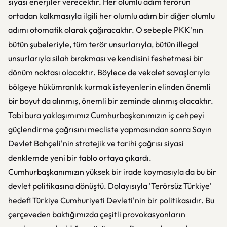
siyasi enerjiler verecektir. Her olumlu adım terörün
ortadan kalkmasıyla ilgili her olumlu adım bir diğer olumlu
adımı otomatik olarak çağıracaktır. O sebeple PKK'nın
bütün şubeleriyle, tüm terör unsurlarıyla, bütün illegal
unsurlarıyla silah bırakması ve kendisini feshetmesi bir
dönüm noktası olacaktır. Böylece de vekalet savaşlarıyla
bölgeye hükümranlık kurmak isteyenlerin elinden önemli
bir boyut da alınmış, önemli bir zeminde alınmış olacaktır.
Tabi bura yaklaşımımız Cumhurbaşkanımızın iç cehpeyi
güçlendirme çağrısını mecliste yapmasından sonra Sayın
Devlet Bahçeli'nin stratejik ve tarihi çağrısı siyasi
denklemde yeni bir tablo ortaya çıkardı.
Cumhurbaşkanımızın yüksek bir irade koymasıyla da bu bir
devlet politikasına dönüştü. Dolayısıyla 'Terörsüz Türkiye'
hedefi Türkiye Cumhuriyeti Devleti'nin bir politikasıdır. Bu
çerçeveden baktığımızda çeşitli provokasyonların