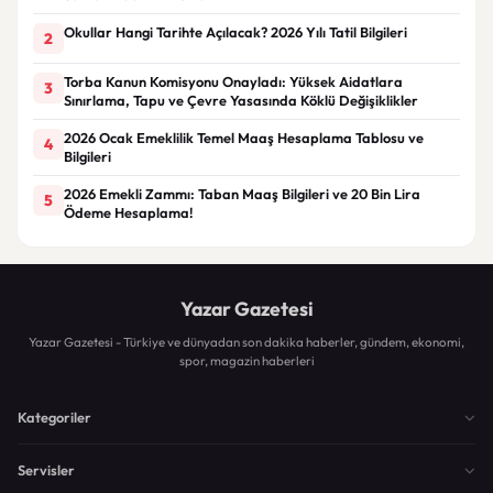
Okullar Hangi Tarihte Açılacak? 2026 Yılı Tatil Bilgileri
2
Torba Kanun Komisyonu Onayladı: Yüksek Aidatlara
3
Sınırlama, Tapu ve Çevre Yasasında Köklü Değişiklikler
2026 Ocak Emeklilik Temel Maaş Hesaplama Tablosu ve
4
Bilgileri
2026 Emekli Zammı: Taban Maaş Bilgileri ve 20 Bin Lira
5
Ödeme Hesaplama!
Yazar Gazetesi
Yazar Gazetesi - Türkiye ve dünyadan son dakika haberler, gündem, ekonomi,
spor, magazin haberleri
Kategoriler
Servisler