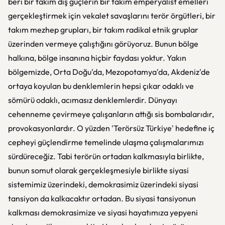
beri bir takım dış güçlerin bir takım emperyalist emelleri
gerçekleştirmek için vekalet savaşlarını terör örgütleri, bir
takım mezhep grupları, bir takım radikal etnik gruplar
üzerinden vermeye çalıştığını görüyoruz. Bunun bölge
halkına, bölge insanına hiçbir faydası yoktur. Yakın
bölgemizde, Orta Doğu'da, Mezopotamya'da, Akdeniz'de
ortaya koyulan bu denklemlerin hepsi çıkar odaklı ve
sömürü odaklı, acımasız denklemlerdir. Dünyayı
cehenneme çevirmeye çalışanların attığı sis bombalarıdır,
provokasyonlardır. O yüzden 'Terörsüz Türkiye' hedefine iç
cepheyi güçlendirme temelinde ulaşma çalışmalarımızı
sürdüreceğiz. Tabi terörün ortadan kalkmasıyla birlikte,
bunun somut olarak gerçekleşmesiyle birlikte siyasi
sistemimiz üzerindeki, demokrasimiz üzerindeki siyasi
tansiyon da kalkacaktır ortadan. Bu siyasi tansiyonun
kalkması demokrasimize ve siyasi hayatımıza yepyeni