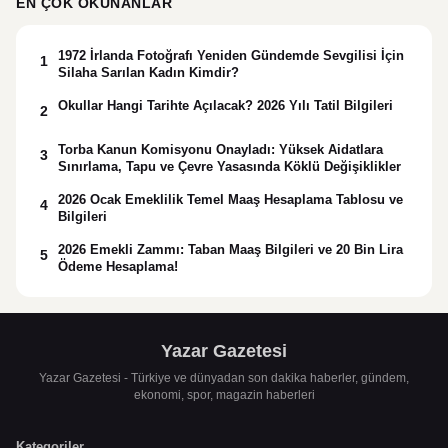
EN ÇOK OKUNANLAR
1972 İrlanda Fotoğrafı Yeniden Gündemde Sevgilisi İçin
1
Silaha Sarılan Kadın Kimdir?
Okullar Hangi Tarihte Açılacak? 2026 Yılı Tatil Bilgileri
2
Torba Kanun Komisyonu Onayladı: Yüksek Aidatlara
3
Sınırlama, Tapu ve Çevre Yasasında Köklü Değişiklikler
2026 Ocak Emeklilik Temel Maaş Hesaplama Tablosu ve
4
Bilgileri
2026 Emekli Zammı: Taban Maaş Bilgileri ve 20 Bin Lira
5
Ödeme Hesaplama!
Yazar Gazetesi
Yazar Gazetesi - Türkiye ve dünyadan son dakika haberler, gündem,
ekonomi, spor, magazin haberleri
Kategoriler