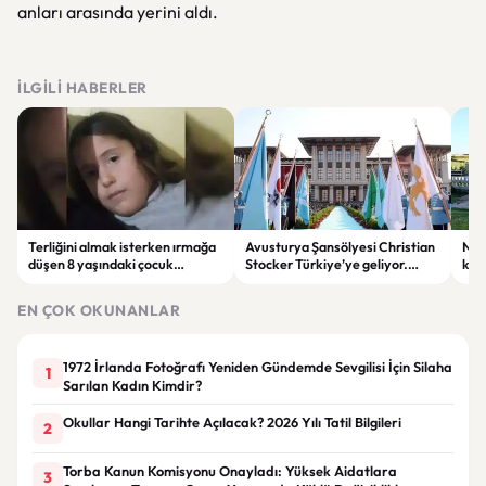
anları arasında yerini aldı.
İLGILI HABERLER
Terliğini almak isterken ırmağa
Avusturya Şansölyesi Christian
NASA
düşen 8 yaşındaki çocuk
Stocker Türkiye’ye geliyor.
köy
hayatını kaybetti.
Görüşmelerde önemli başlıklar
seçt
masada olacak
EN ÇOK OKUNANLAR
1972 İrlanda Fotoğrafı Yeniden Gündemde Sevgilisi İçin Silaha
1
Sarılan Kadın Kimdir?
Okullar Hangi Tarihte Açılacak? 2026 Yılı Tatil Bilgileri
2
Torba Kanun Komisyonu Onayladı: Yüksek Aidatlara
3