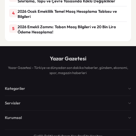
Sınırlama, Tapu ve Çevre Yasasında Köklü Değişiklikler
2026 Ocak Emeklilik Temel Maaş Hesaplama Tablosu ve
4
Bilgileri
2026 Emekli Zammı: Taban Maaş Bilgileri ve 20 Bin Lira
5
Ödeme Hesaplama!
Yazar Gazetesi
Yazar Gazetesi - Türkiye ve dünyadan son dakika haberler, gündem, ekonomi,
spor, magazin haberleri
Kategoriler
Servisler
Kurumsal
Gizlilik Politikası
Kullanım Koşulları
Site Haritası