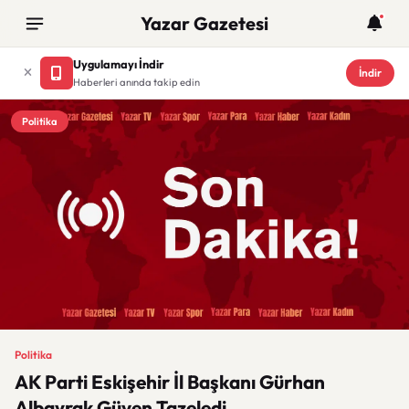
Yazar Gazetesi
Uygulamayı İndir
İndir
Haberleri anında takip edin
Politika
Politika
AK Parti Eskişehir İl Başkanı Gürhan
Albayrak Güven Tazeledi