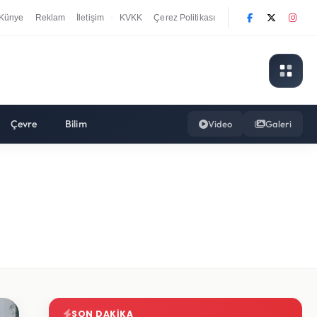
Künye
Reklam
İletişim
KVKK
Çerez Politikası
|
Çevre
Bilim
Video
Galeri
SON DAKIKA