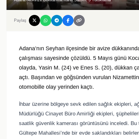
Paylaş
Adana’nın Seyhan ilçesinde bir avize dükkanında m
çalışması sayesinde çözüldü. 5 Mayıs günü Koca
olayda, Yasin M. (24) ve Enes S. (20), dükkan ça
açtı. Başından ve göğsünden vurulan Nizamettin A.
otomobille olay yerinden kaçtı.
İhbar üzerine bölgeye sevk edilen sağlık ekipleri, a
Müdürlüğü Cinayet Büro Amirliği ekipleri, şüphelile
saatlik güvenlik kamerası görüntüsünü inceledi. Bu 
Gültepe Mahallesi’nde bir evde saklandıkları belirlen