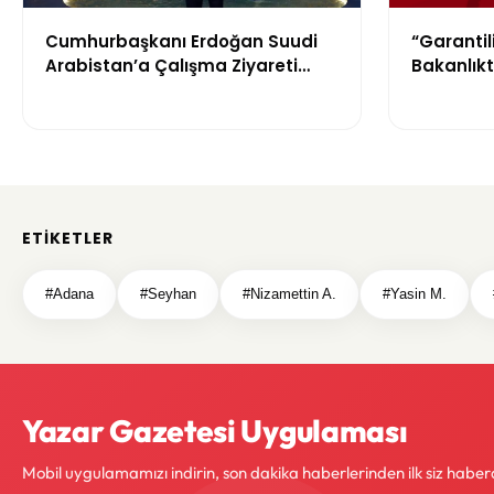
Cumhurbaşkanı Erdoğan Suudi
“Garantil
Arabistan’a Çalışma Ziyareti
Bakanlıkt
Gerçekleştirecek
Reklamla
ETIKETLER
#Adana
#Seyhan
#Nizamettin A.
#Yasin M.
Yazar Gazetesi Uygulaması
Mobil uygulamamızı indirin, son dakika haberlerinden ilk siz haber