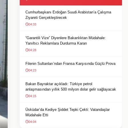
Cumhurbaşkanı Erdoğan Suudi Arabistan’a Çalışma
Ziyareti Gerçekleştirecek
04:33
“Garantili Vize” Diyenlere Bakanlıktan Müdahale:
Yanıltıcı Reklamlara Durdurma Kararı
04:28
Filenin Sultanları’ndan Fransa Karşısında Güçlü Prova
04:23
Bakan Bayraktar açıkladı: Türkiye petrol
anlaşmasından yıllık 500 milyon dolar gelir sağlayacak
04:15
Üsküdar’da Kediye Şiddet Tepki Çekti: Vatandaşlar
Müdahale Etti
04:04