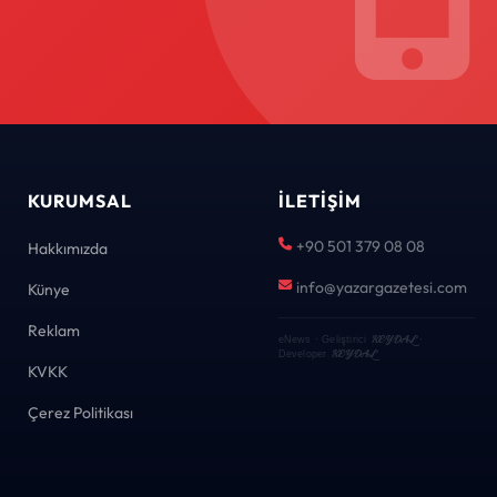
KURUMSAL
İLETIŞIM
+90 501 379 08 08
Hakkımızda
info@yazargazetesi.com
Künye
Reklam
KEYDAL
eNews · Geliştirici
·
KEYDAL
Developer
KVKK
Çerez Politikası