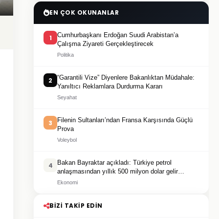
EN ÇOK OKUNANLAR
Cumhurbaşkanı Erdoğan Suudi Arabistan’a
1
Çalışma Ziyareti Gerçekleştirecek
Politika
“Garantili Vize” Diyenlere Bakanlıktan Müdahale:
2
Yanıltıcı Reklamlara Durdurma Kararı
Seyahat
Filenin Sultanları’ndan Fransa Karşısında Güçlü
3
Prova
Voleybol
Bakan Bayraktar açıkladı: Türkiye petrol
4
anlaşmasından yıllık 500 milyon dolar gelir
sağlayacak
Ekonomi
BIZI TAKIP EDIN