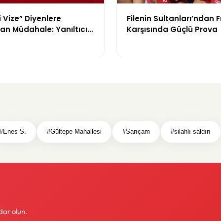
i Vize” Diyenlere
Filenin Sultanları’ndan 
an Müdahale: Yanıltıcı
Karşısında Güçlü Prova
ra Durdurma Kararı
#Enes S.
#Gültepe Mahallesi
#Sarıçam
#silahlı saldırı
dar olun.