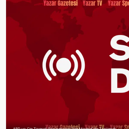
ABD ve Çin Ticaret Görüşmeleri İçin Madrid'da Toplandı