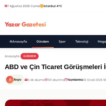
7 Ağustos 2026 Cuma
İstanbul 4°C
Yazar Gazetesi
Anasayfa
Gündem
Spor
Teknoloji
Maga
Anasayfa
GÜNDEM
ABD ve Çin Ticaret Görüşmeleri İ
5 dk okuma
131 okunma
13 Ocak 2026 18
A
Arşiv
Yayınlanma: