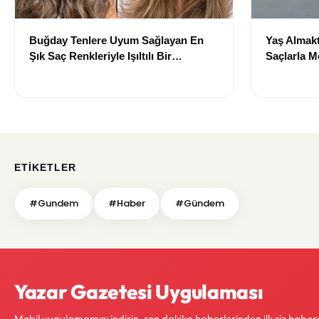
Buğday Tenlere Uyum Sağlayan En
Yaş Almakt
Şık Saç Renkleriyle Işıltılı Bir
Saçlarla 
Görünüm
Önerileri
ETIKETLER
#Gundem
#Haber
#Gündem
Yazar Gazetesi Uygulaması
Mobil uygulamamızı indirin, son dakika haberlerinden ilk siz haber