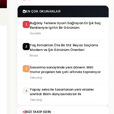
EN ÇOK OKUNANLAR
Buğday Tenlere Uyum Sağlayan En Şık Saç
1
Renkleriyle Işıltılı Bir Görünüm
Güzellik
Yaş Almaktan Öte Bir Stil: Beyaz Saçlarla
2
Modern ve Şık Görünüm Önerileri
Moda
Savunma sanayiinde yeni dönem: Milli
3
motor projeleri tek çatı altında toplanıyor
Teknoloji
Yapay zeka ile tasarlanan yeni virüsler
4
üretildi: Bilim dünyasında bir ilk
Teknoloji
BIZI TAKIP EDIN