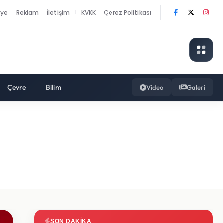
nye
Reklam
İletişim
KVKK
Çerez Politikası
|
Çevre
Bilim
Video
Galeri
SON DAKIKA