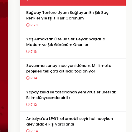
Buğday Tenlere Uyum Sağlayan En Şık Saç
Renkleriyle Işıltılı Bir Görünüm
17:20
Yaş Almaktan Öte Bir Stil: Beyaz Saçlarla
Modern ve Şık Görünüm Önerileri
17:16
Savunma sanayiinde yeni dönem: Milli motor
projeleri tek çatı altında toplanıyor
17:14
Yapay zeka ile tasarlanan yeni virüsler üretildi:
Bilim dünyasında bir ilk
17:12
Antalya’da LPG’li otomobil seyir halindeyken
alev aldı: 4 kişi yaralandı
17:04