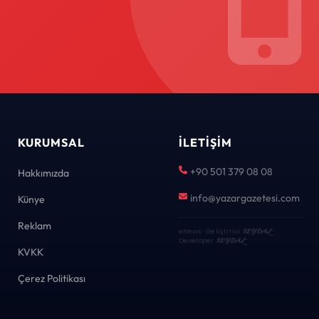
KURUMSAL
İLETIŞIM
+90 501 379 08 08
Hakkımızda
info@yazargazetesi.com
Künye
Reklam
eNews · Geliştirici
KEYDAL
·
Developer
KEYDAL
KVKK
Çerez Politikası