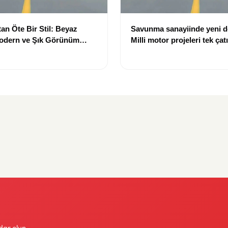
an Öte Bir Stil: Beyaz
Savunma sanayiinde yeni 
Modern ve Şık Görünüm
Milli motor projeleri tek çat
toplanıyor
dar olun.