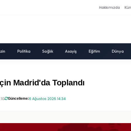
Hakkımızda
Kü
zin
Politika
Sağlık
Asayiş
Eğitim
Dünya
çin Madrid'da Toplandı
:10
6 Ağustos 2026 14:34
Güncelleme: