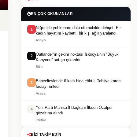
EN ÇOK OKUNANLAR
Niğde’de yol kenarındaki otomobilde dehşet: Bir
1
kadın hayatını kaybetti, bir kişi ağır yaralandı
Asayis
Outlander’ın çekim noktası İskoçya’nın “Büyük
2
Kanyonu” satışa çıkarıldı
Bilim
Bahçelievler’de 6 katlı bina çöktü: Tahliye kararı
3
faciayı önledi
Asayis
Yeni Parti Manisa İl Başkanı İlksen Özalper
4
gözaltına alındı
Politika
BIZI TAKIP EDIN