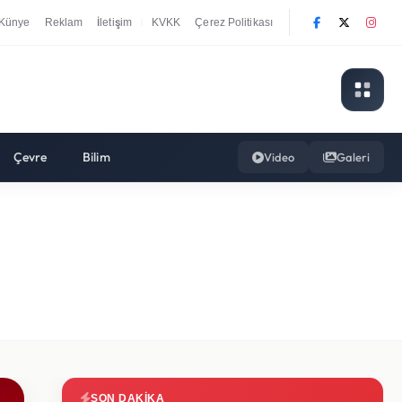
Künye
Reklam
İletişim
KVKK
Çerez Politikası
|
Çevre
Bilim
Video
Galeri
SON DAKIKA