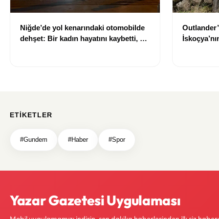
Niğde’de yol kenarındaki otomobilde
Outlander’
dehşet: Bir kadın hayatını kaybetti, bir
İskoçya’n
kişi ağır yaralandı
çıkarıldı
ETIKETLER
#Gundem
#Haber
#Spor
Yazar Gazetesi Uygulaması
Mobil uygulamamızı indirin, son dakika haberlerinden ilk siz haber