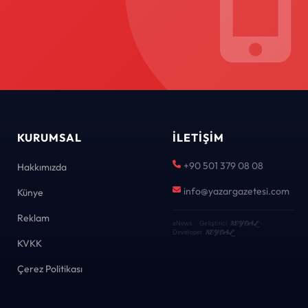
KURUMSAL
İLETIŞIM
+90 501 379 08 08
Hakkımızda
info@yazargazetesi.com
Künye
Reklam
KEYDAL
eNews · Geliştirici
·
KEYDAL
Developer
KVKK
Çerez Politikası