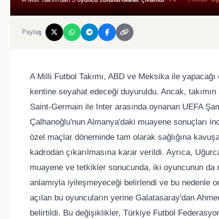
Paylaş
A Milli Futbol Takımı, ABD ve Meksika ile yapacağı ö
kentine seyahat edeceği duyuruldu. Ancak, takımın a
Saint-Germain ile Inter arasında oynanan UEFA Şamp
Çalhanoğlu'nun Almanya'daki muayene sonuçları incel
özel maçlar döneminde tam olarak sağlığına kavuşa
kadrodan çıkarılmasına karar verildi. Ayrıca, Uğu
muayene ve tetkikler sonucunda, iki oyuncunun da 
anlamıyla iyileşmeyeceği belirlendi ve bu nedenle o
açılan bu oyuncuların yerine Galatasaray'dan Ahme
belirtildi. Bu değişiklikler, Türkiye Futbol Federasy