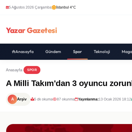
5 Ağustos 2026 Çarşamba
İstanbul 4°C
Yazar Gazetesi
Anasayfa
Gündem
Spor
Teknoloji
Maga
Anasayfa
SPOR
A Milli Takım'dan 3 oyuncu zorunl
A
Arşiv
5 dk okuma
87 okunma
Yayınlanma:
13 Ocak 2026 18:12