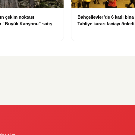
ın çekim noktası
Bahçelievler’de 6 katlı bina
ın “Büyük Kanyonu” satışa
Tahliye kararı faciayı önledi
dar olun.