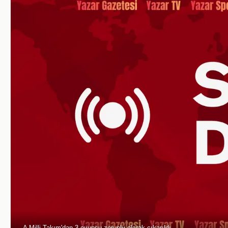
A Milli Takım'dan 3 oyuncu zorunlu olarak çıkarıldı