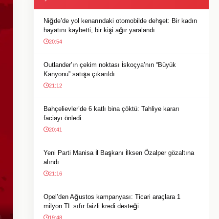
Niğde’de yol kenarındaki otomobilde dehşet: Bir kadın
hayatını kaybetti, bir kişi ağır yaralandı
20:54
Outlander’ın çekim noktası İskoçya’nın “Büyük
Kanyonu” satışa çıkarıldı
21:12
Bahçelievler’de 6 katlı bina çöktü: Tahliye kararı
faciayı önledi
20:41
Yeni Parti Manisa İl Başkanı İlksen Özalper gözaltına
alındı
21:16
Opel’den Ağustos kampanyası: Ticari araçlara 1
milyon TL sıfır faizli kredi desteği
19:48