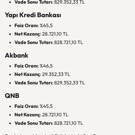
Vade Sonu Tutarı
: 829.352,33 TL
Yapı Kredi Bankası
Faiz Oranı
: %45,5
Net Kazanç
: 28.721,10 TL
Vade Sonu Tutarı
: 828.721,10 TL
Akbank
Faiz Oranı
: %46,5
Net Kazanç
: 29.352,33 TL
Vade Sonu Tutarı
: 829.352,33 TL
QNB
Faiz Oranı
: %45,5
Net Kazanç
: 28.721,10 TL
Vade Sonu Tutarı
: 828.721,10 TL