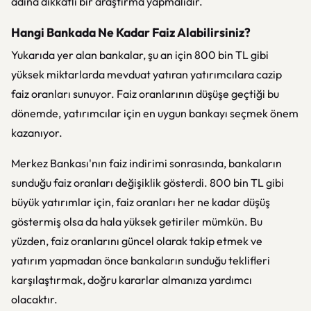
adına dikkatli bir araştırma yapmalıdır.
Hangi Bankada Ne Kadar Faiz Alabilirsiniz?
Yukarıda yer alan bankalar, şu an için 800 bin TL gibi
yüksek miktarlarda mevduat yatıran yatırımcılara cazip
faiz oranları sunuyor. Faiz oranlarının düşüşe geçtiği bu
dönemde, yatırımcılar için en uygun bankayı seçmek önem
kazanıyor.
Merkez Bankası'nın faiz indirimi sonrasında, bankaların
sunduğu faiz oranları değişiklik gösterdi. 800 bin TL gibi
büyük yatırımlar için, faiz oranları her ne kadar düşüş
göstermiş olsa da hala yüksek getiriler mümkün. Bu
yüzden, faiz oranlarını güncel olarak takip etmek ve
yatırım yapmadan önce bankaların sunduğu teklifleri
karşılaştırmak, doğru kararlar almanıza yardımcı
olacaktır.