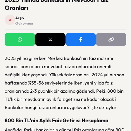
Oranları
Arşiv
A
· 3 dk okuma
2025 yılına girerken Merkez Bankası'nın faiz indirimi
sonrası bankaların mevduat faiz oranlarında önemli
değişiklikler yaşandı. Yüksek faiz oranları, 2024 yılının son
haftasında %55-56 seviyelerinde iken, yeni yılda faiz
oranlarında 2-3 puanlık bir azalma gözlendi. Peki, 800 bin
TL'lik bir mevduatın aylık faiz getirisi ne kadar olacak?
Bankalar hangi faiz oranlarını uyguluyor? İşte detaylar.
800 Bin TL'nin Aylık Faiz Getirisi Hesaplama
Aşağıda, farklı bankaların güncel faiz oranlarına göre 800