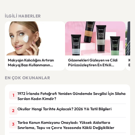
İLGILI HABERLER
Makyajın Kalıcılığını Artıran
Gözenekleri Gizleyen ve Cildi
Koc
Makyaj Bazı Kullanmanın
Pürüzsüzleştiren En Etkili
Esk
Faydaları
Makyaj Bazı Önerileri
EN ÇOK OKUNANLAR
1972 İrlanda Fotoğrafı Yeniden Gündemde Sevgilisi İçin Silaha
1
Sarılan Kadın Kimdir?
Okullar Hangi Tarihte Açılacak? 2026 Yılı Tatil Bilgileri
2
Torba Kanun Komisyonu Onayladı: Yüksek Aidatlara
3
Sınırlama, Tapu ve Çevre Yasasında Köklü Değişiklikler