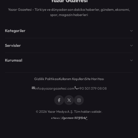
Yazar Gazetesi
Yazar Gazetesi - Türkiye ve dünyadan son dakika haberler, gündem, ekonomi,
spor, magazin haberleri
Kategoriler
Servisler
Kurumsal
Gizlilik Politikası
Kullanım Koşulları
Site Haritası
info@yazargazetesi.com
+90 501 379 08 08
© 2026 Yazar Medya A.Ş. Tüm hakları saklıdır.
Egemen KEYDAL
eNews |