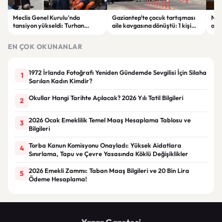
Meclis Genel Kurulu'nda
Gaziantep’te çocuk tartışması
Niğ
tansiyon yükseldi: Turhan
aile kavgasına dönüştü: 1 kişi
oto
Çömez'in sözleri sonrası
hayatını kaybetti, 5 kişi
haya
tartışma çıktı
yaralandı
yar
EN ÇOK OKUNANLAR
1972 İrlanda Fotoğrafı Yeniden Gündemde Sevgilisi İçin Silaha
1
Sarılan Kadın Kimdir?
Okullar Hangi Tarihte Açılacak? 2026 Yılı Tatil Bilgileri
2
2026 Ocak Emeklilik Temel Maaş Hesaplama Tablosu ve
3
Bilgileri
Torba Kanun Komisyonu Onayladı: Yüksek Aidatlara
4
Sınırlama, Tapu ve Çevre Yasasında Köklü Değişiklikler
2026 Emekli Zammı: Taban Maaş Bilgileri ve 20 Bin Lira
5
Ödeme Hesaplama!