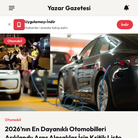
Yazar Gazetesi
Uygulamayı İndir
İndir
Haberleri anında takip edin
Otomobil
Otomobil
2026’nın En Dayanıklı Otomobilleri
Açıklandı: Araç Alacaklar İçin Kritik Liste