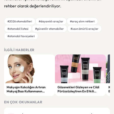
rehber olarak değerlendiriliyor.
#2026 otomobilleri
#dayanıklı araçlar
#araç alım rehberi
#otomobil listesi
#güvenilir otomobiller
#uzun ömürlü araçlar
#otomobil tavsiyeleri
İLGILI HABERLER
Makyajın Kalıcılığını Artıran
Gözenekleri Gizleyen ve Cildi
Koc
Makyaj Bazı Kullanmanın
Pürüzsüzleştiren En Etkili
Esk
Faydaları
Makyaj Bazı Önerileri
EN ÇOK OKUNANLAR