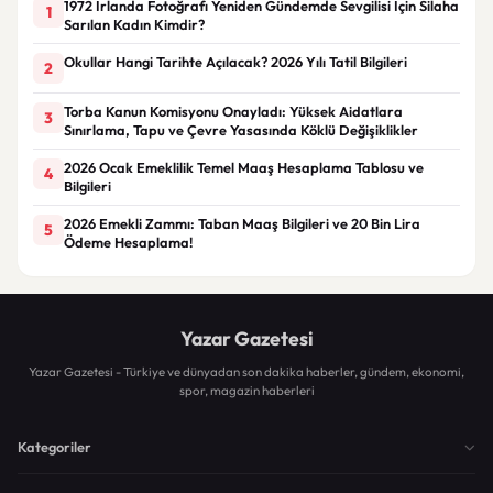
1972 İrlanda Fotoğrafı Yeniden Gündemde Sevgilisi İçin Silaha
1
Sarılan Kadın Kimdir?
Okullar Hangi Tarihte Açılacak? 2026 Yılı Tatil Bilgileri
2
Torba Kanun Komisyonu Onayladı: Yüksek Aidatlara
3
Sınırlama, Tapu ve Çevre Yasasında Köklü Değişiklikler
2026 Ocak Emeklilik Temel Maaş Hesaplama Tablosu ve
4
Bilgileri
2026 Emekli Zammı: Taban Maaş Bilgileri ve 20 Bin Lira
5
Ödeme Hesaplama!
Yazar Gazetesi
Yazar Gazetesi - Türkiye ve dünyadan son dakika haberler, gündem, ekonomi,
spor, magazin haberleri
Kategoriler