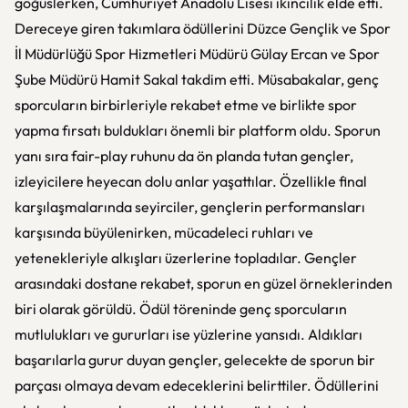
göğüslerken, Cumhuriyet Anadolu Lisesi ikincilik elde etti.
Dereceye giren takımlara ödüllerini Düzce Gençlik ve Spor
İl Müdürlüğü Spor Hizmetleri Müdürü Gülay Ercan ve Spor
Şube Müdürü Hamit Sakal takdim etti. Müsabakalar, genç
sporcuların birbirleriyle rekabet etme ve birlikte spor
yapma fırsatı buldukları önemli bir platform oldu. Sporun
yanı sıra fair-play ruhunu da ön planda tutan gençler,
izleyicilere heyecan dolu anlar yaşattılar. Özellikle final
karşılaşmalarında seyirciler, gençlerin performansları
karşısında büyülenirken, mücadeleci ruhları ve
yetenekleriyle alkışları üzerlerine topladılar. Gençler
arasındaki dostane rekabet, sporun en güzel örneklerinden
biri olarak görüldü. Ödül töreninde genç sporcuların
mutlulukları ve gururları ise yüzlerine yansıdı. Aldıkları
başarılarla gurur duyan gençler, gelecekte de sporun bir
parçası olmaya devam edeceklerini belirttiler. Ödüllerini