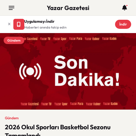
Yazar Gazetesi
Uygulamayı İndir
İndir
Haberleri anında takip edin
Gündem
Gündem
2026 Okul Sporları Basketbol Sezonu
Tamamlandı