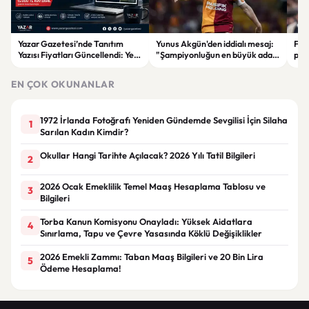
Yazar Gazetesi’nde Tanıtım
Yunus Akgün'den iddialı mesaj:
Fen
Yazısı Fiyatları Güncellendi: Yeni
"Şampiyonluğun en büyük adayı
plan
Fiyat 15 Bin TL
yine Galatasaray"
iddi
EN ÇOK OKUNANLAR
1972 İrlanda Fotoğrafı Yeniden Gündemde Sevgilisi İçin Silaha
1
Sarılan Kadın Kimdir?
Okullar Hangi Tarihte Açılacak? 2026 Yılı Tatil Bilgileri
2
2026 Ocak Emeklilik Temel Maaş Hesaplama Tablosu ve
3
Bilgileri
Torba Kanun Komisyonu Onayladı: Yüksek Aidatlara
4
Sınırlama, Tapu ve Çevre Yasasında Köklü Değişiklikler
2026 Emekli Zammı: Taban Maaş Bilgileri ve 20 Bin Lira
5
Ödeme Hesaplama!