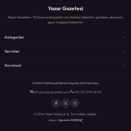
Yazar Gazetesi
Yazar Gazetesi - Türkiye ve dünyadan son dakika haberler, gündem, ekonomi,
spor, magazin haberleri
Kategoriler
Servisler
Kurumsal
Gizlilik Politikası
Kullanım Koşulları
Site Haritası
info@yazargazetesi.com
+90 501 379 08 08
© 2026 Yazar Medya A.Ş. Tüm hakları saklıdır.
Egemen KEYDAL
eNews |