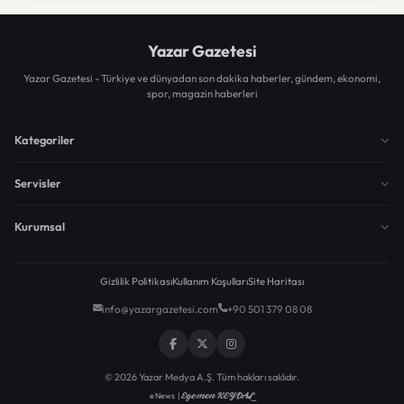
Yazar Gazetesi
Yazar Gazetesi - Türkiye ve dünyadan son dakika haberler, gündem, ekonomi,
spor, magazin haberleri
Kategoriler
Servisler
Kurumsal
Gizlilik Politikası
Kullanım Koşulları
Site Haritası
info@yazargazetesi.com
+90 501 379 08 08
© 2026 Yazar Medya A.Ş. Tüm hakları saklıdır.
Egemen KEYDAL
eNews |