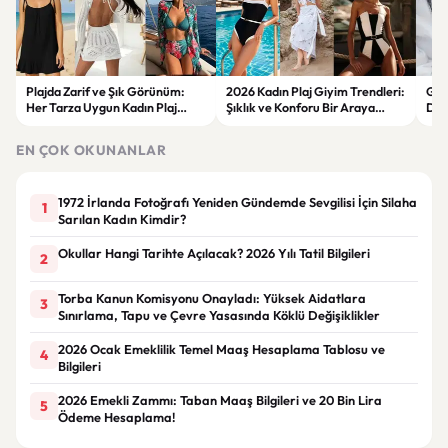
Plajda Zarif ve Şık Görünüm:
2026 Kadın Plaj Giyim Trendleri:
Güz
Her Tarza Uygun Kadın Plaj
Şıklık ve Konforu Bir Araya
Dön
Giyim Önerileri
Getiren Modeller
Bakı
Çöz
EN ÇOK OKUNANLAR
1972 İrlanda Fotoğrafı Yeniden Gündemde Sevgilisi İçin Silaha
1
Sarılan Kadın Kimdir?
Okullar Hangi Tarihte Açılacak? 2026 Yılı Tatil Bilgileri
2
Torba Kanun Komisyonu Onayladı: Yüksek Aidatlara
3
Sınırlama, Tapu ve Çevre Yasasında Köklü Değişiklikler
2026 Ocak Emeklilik Temel Maaş Hesaplama Tablosu ve
4
Bilgileri
2026 Emekli Zammı: Taban Maaş Bilgileri ve 20 Bin Lira
5
Ödeme Hesaplama!