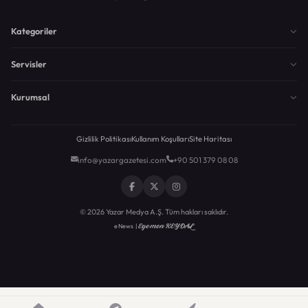
Kategoriler
Servisler
Kurumsal
Gizlilik Politikası
Kullanım Koşulları
Site Haritası
info@yazargazetesi.com
+90 501 379 08 08
© 2026 Yazar Medya A.Ş. Tüm hakları saklıdır.
Egemen KEYDAL
eNews |