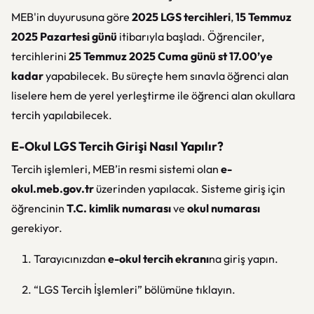
MEB'in duyurusuna göre
2025 LGS tercihleri
,
15 Temmuz
2025 Pazartesi günü
itibarıyla başladı. Öğrenciler,
tercihlerini
25 Temmuz 2025 Cuma günü st 17.00’ye
kadar
yapabilecek. Bu süreçte hem sınavla öğrenci alan
liselere hem de yerel yerleştirme ile öğrenci alan okullara
tercih yapılabilecek.
E-Okul LGS Tercih Girişi Nasıl Yapılır?
Tercih işlemleri, MEB’in resmi sistemi olan
e-
okul.meb.gov.tr
üzerinden yapılacak. Sisteme giriş için
öğrencinin
T.C. kimlik numarası
ve
okul numarası
gerekiyor.
Tarayıcınızdan
e-okul tercih ekranı
na giriş yapın.
“LGS Tercih İşlemleri” bölümüne tıklayın.