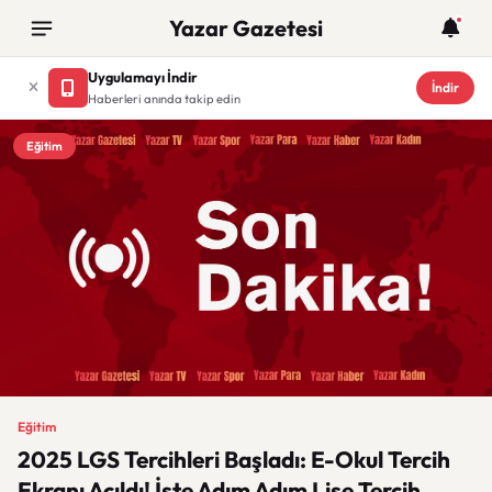
Yazar Gazetesi
Uygulamayı İndir
İndir
Haberleri anında takip edin
Eğitim
Eğitim
2025 LGS Tercihleri Başladı: E-Okul Tercih
Ekranı Açıldı! İşte Adım Adım Lise Tercih