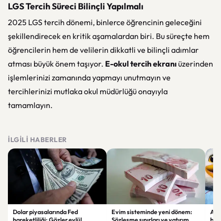
LGS Tercih Süreci Bilinçli Yapılmalı
2025 LGS tercih dönemi, binlerce öğrencinin geleceğini
şekillendirecek en kritik aşamalardan biri. Bu süreçte hem
öğrencilerin hem de velilerin dikkatli ve bilinçli adımlar
atması büyük önem taşıyor.
E-okul tercih ekranı
üzerinden
işlemlerinizi zamanında yapmayı unutmayın ve
tercihlerinizi mutlaka okul müdürlüğü onayıyla
tamamlayın.
İLGILI HABERLER
Dolar piyasalarında Fed
Evim sisteminde yeni dönem:
Alta
hareketliliği: Gözler eylül
Sözleşme sınırları ve yatırım
bell