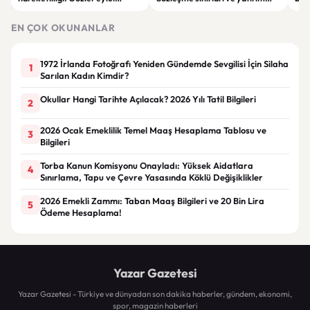
ayındaki faiz kararında
kuralları değişti
Bil
duy
EN ÇOK OKUNANLAR
1972 İrlanda Fotoğrafı Yeniden Gündemde Sevgilisi İçin Silaha
1
Sarılan Kadın Kimdir?
Okullar Hangi Tarihte Açılacak? 2026 Yılı Tatil Bilgileri
2
2026 Ocak Emeklilik Temel Maaş Hesaplama Tablosu ve
3
Bilgileri
Torba Kanun Komisyonu Onayladı: Yüksek Aidatlara
4
Sınırlama, Tapu ve Çevre Yasasında Köklü Değişiklikler
2026 Emekli Zammı: Taban Maaş Bilgileri ve 20 Bin Lira
5
Ödeme Hesaplama!
Yazar Gazetesi
Yazar Gazetesi - Türkiye ve dünyadan son dakika haberler, gündem, ekonomi,
spor, magazin haberleri