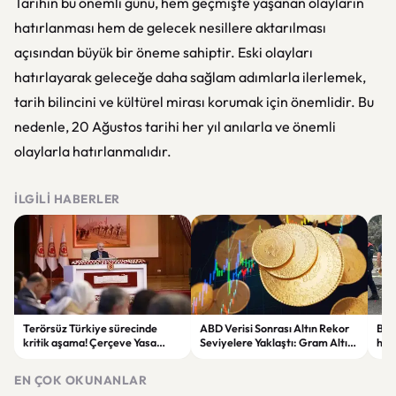
Tarihin bu önemli günü, hem geçmişte yaşanan olayların
hatırlanması hem de gelecek nesillere aktarılması
açısından büyük bir öneme sahiptir. Eski olayları
hatırlayarak geleceğe daha sağlam adımlarla ilerlemek,
tarih bilincini ve kültürel mirası korumak için önemlidir. Bu
nedenle, 20 Ağustos tarihi her yıl anılarla ve önemli
olaylarla hatırlanmalıdır.
İLGILI HABERLER
Terörsüz Türkiye sürecinde
ABD Verisi Sonrası Altın Rekor
Bolu
kritik aşama! Çerçeve Yasa
Seviyelere Yaklaştı: Gram Altın
haya
teklifinde maddeler
6 Bin 700 TL Sınırında
yar
görüşülmeye başlandı
EN ÇOK OKUNANLAR