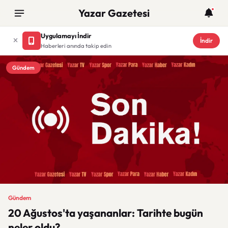
Yazar Gazetesi
Uygulamayı İndir
İndir
Haberleri anında takip edin
Gündem
Gündem
20 Ağustos'ta yaşananlar: Tarihte bugün
neler oldu?