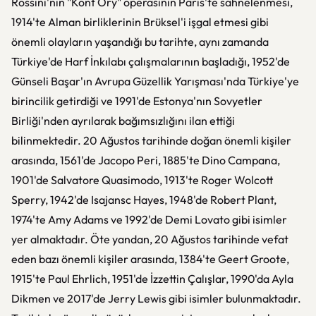
Rossini'nin "Kont Ory" operasının Paris'te sahnelenmesi,
1914'te Alman birliklerinin Brüksel'i işgal etmesi gibi
önemli olayların yaşandığı bu tarihte, aynı zamanda
Türkiye'de Harf İnkılabı çalışmalarının başladığı, 1952'de
Günseli Başar'ın Avrupa Güzellik Yarışması'nda Türkiye'ye
birincilik getirdiği ve 1991'de Estonya'nın Sovyetler
Birliği'nden ayrılarak bağımsızlığını ilan ettiği
bilinmektedir. 20 Ağustos tarihinde doğan önemli kişiler
arasında, 1561'de Jacopo Peri, 1885'te Dino Campana,
1901'de Salvatore Quasimodo, 1913'te Roger Wolcott
Sperry, 1942'de Isajansc Hayes, 1948'de Robert Plant,
1974'te Amy Adams ve 1992'de Demi Lovato gibi isimler
yer almaktadır. Öte yandan, 20 Ağustos tarihinde vefat
eden bazı önemli kişiler arasında, 1384'te Geert Groote,
1915'te Paul Ehrlich, 1951'de İzzettin Çalışlar, 1990'da Ayla
Dikmen ve 2017'de Jerry Lewis gibi isimler bulunmaktadır.