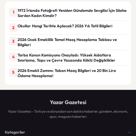
1972 İrlanda Fotoğrafı Yeniden Gündemde Sevgilisi İçin Silaha
1
Sarılan Kadın Kimdir?
Okullar Hangi Tarihte Açılacak? 2026 Yılı Tatil Bilgileri
2
2026 Ocak Emeklilik Temel Maaş Hesaplama Tablosu ve
3
Bilgileri
Torba Kanun Komisyonu Onayladı: Yüksek Aidatlara
4
Sınırlama, Tapu ve Çevre Yasasında Köklü Değişiklikler
2026 Emekli Zammı: Taban Maaş Bilgileri ve 20 Bin Lira
5
Ödeme Hesaplama!
Yazar Gazetesi
Yazar Gazetesi - Türkiye ve dünyadan son dakika haberler, gündem, ekonomi,
spor, magazin haberleri
Kategoriler