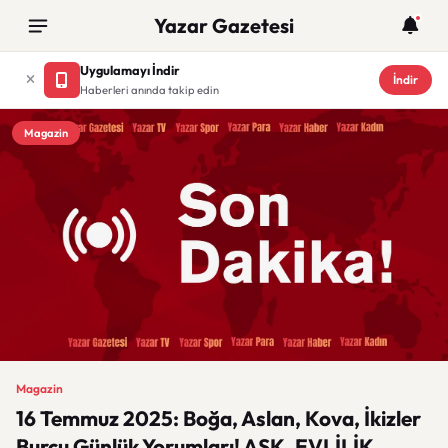
Yazar Gazetesi
Uygulamayı İndir
İndir
Haberleri anında takip edin
Magazin
Magazin
16 Temmuz 2025: Boğa, Aslan, Kova, İkizler
Burcu Günlük Yorumları! AŞK, EVLİLİK,