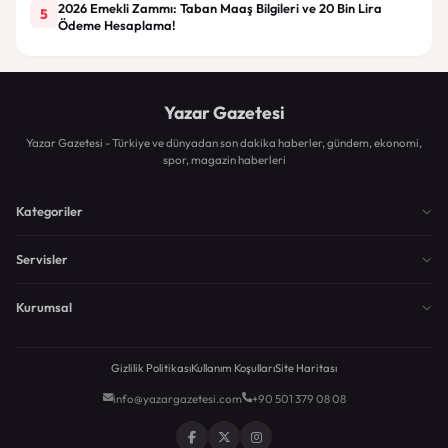
2026 Emekli Zammı: Taban Maaş Bilgileri ve 20 Bin Lira
5
Ödeme Hesaplama!
Yazar Gazetesi
Yazar Gazetesi - Türkiye ve dünyadan son dakika haberler, gündem, ekonomi,
spor, magazin haberleri
Kategoriler
Servisler
Kurumsal
Gizlilik Politikası
Kullanım Koşulları
Site Haritası
info@yazargazetesi.com
+90 501 379 08 08