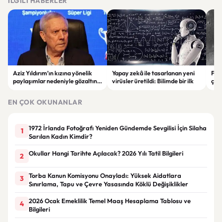
İLGILI HABERLER
Aziz Yıldırım’ın kızına yönelik
Yapay zekâ ile tasarlanan yeni
Falc
paylaşımlar nedeniyle gözaltına
virüsler üretildi: Bilimde bir ilk
çar
alınan şüpheli için tutuklama
gör
talebi
EN ÇOK OKUNANLAR
1972 İrlanda Fotoğrafı Yeniden Gündemde Sevgilisi İçin Silaha
1
Sarılan Kadın Kimdir?
Okullar Hangi Tarihte Açılacak? 2026 Yılı Tatil Bilgileri
2
Torba Kanun Komisyonu Onayladı: Yüksek Aidatlara
3
Sınırlama, Tapu ve Çevre Yasasında Köklü Değişiklikler
2026 Ocak Emeklilik Temel Maaş Hesaplama Tablosu ve
4
Bilgileri