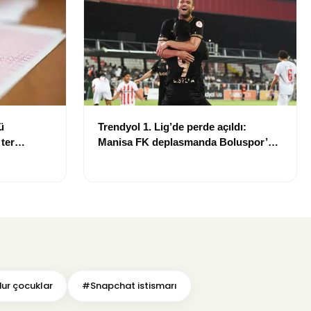
ü
Trendyol 1. Lig’de perde açıldı:
 ter
Manisa FK deplasmanda Boluspor’u
mağlup etti
r çocuklar
#Snapchat istismarı