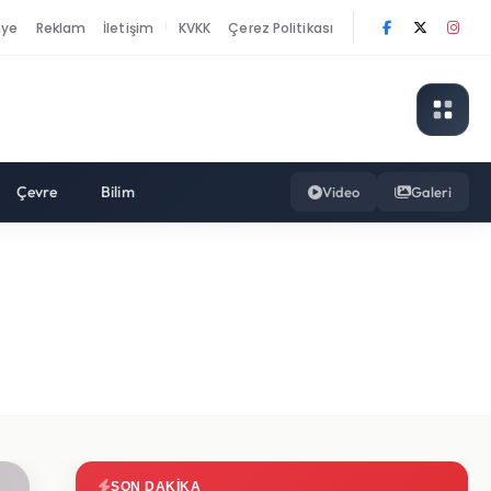
nye
Reklam
İletişim
KVKK
Çerez Politikası
|
Çevre
Bilim
Video
Galeri
i
SON DAKIKA