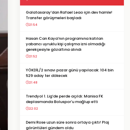
Galatasaray’dan Rafael Leao için dev hamle!
Transfer görüşmeleri başladı
21:54
Hasan Can Kaya’nın programına katılan
yabancı uyruklu kişi çalışma izni olmadığı
gerekçesiyle gözaltına alındı
21:52
YÖKDİL/2 sınavı pazar günü yapılacak: 104 bin
529 aday ter dökecek
21:48
Trendyol 1. Lig’de perde açıldı: Manisa FK
deplasmanda Boluspor’u mağlup etti
22:02
Demi Rose uzun süre sonra ortaya çıktı! Plaj
görüntüleri gündem oldu