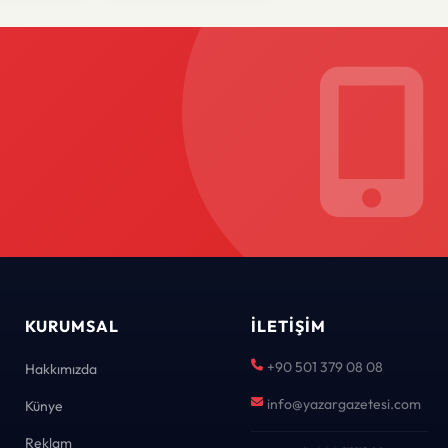
KURUMSAL
İLETIŞIM
+90 501 379 08 08
Hakkımızda
info@yazargazetesi.com
Künye
Reklam