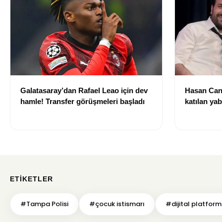
Galatasaray’dan Rafael Leao için dev
Hasan Can
hamle! Transfer görüşmeleri başladı
katılan ya
izni olmad
alındı
ETIKETLER
#Tampa Polisi
#çocuk istismarı
#dijital platform