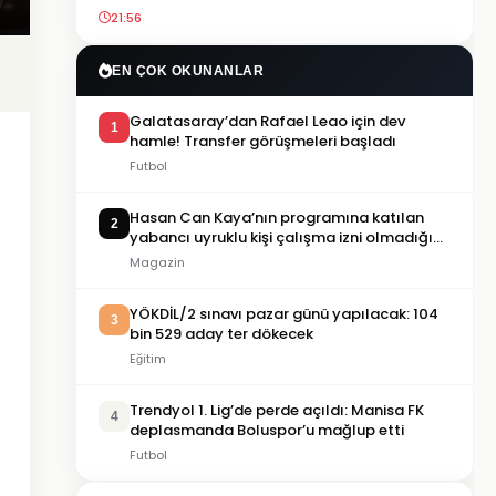
21:56
EN ÇOK OKUNANLAR
Galatasaray’dan Rafael Leao için dev
1
hamle! Transfer görüşmeleri başladı
Futbol
Hasan Can Kaya’nın programına katılan
2
yabancı uyruklu kişi çalışma izni olmadığı
gerekçesiyle gözaltına alındı
Magazin
YÖKDİL/2 sınavı pazar günü yapılacak: 104
3
bin 529 aday ter dökecek
Eğitim
Trendyol 1. Lig’de perde açıldı: Manisa FK
4
deplasmanda Boluspor’u mağlup etti
Futbol