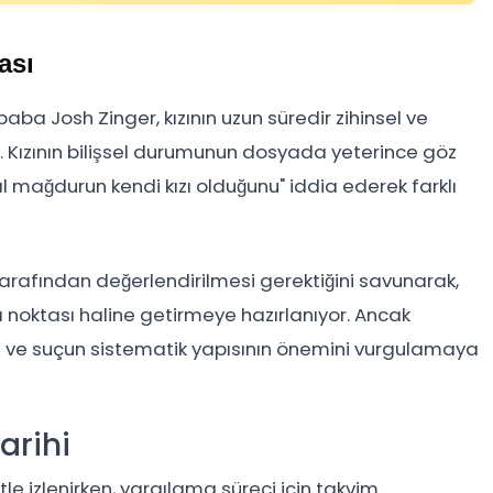
ası
a Josh Zinger, kızının uzun süredir zihinsel ve
ü. Kızının bilişsel durumunun dosyada yeterince göz
 mağdurun kendi kızı olduğunu" iddia ederek farklı
tarafından değerlendirilmesi gerektiğini savunarak,
oktası haline getirmeye hazırlanıyor. Ancak
n ve suçun sistematik yapısının önemini vurgulamaya
arihi
e izlenirken, yargılama süreci için takvim