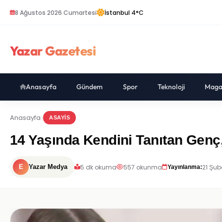
8 Ağustos 2026 Cumartesi
İstanbul 4°C
Yazar Gazetesi
Anasayfa
Gündem
Spor
Teknoloji
Maga
Anasayfa
ASAYIS
14 Yaşında Kendini Tanıtan Genç,
5 dk okuma
557 okunma
21 Şub
E
Yazar Medya
Yayınlanma: