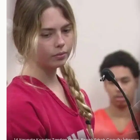
14 Yaşında Kendini Tanıtan Genç, Birçok Erkek Çocuğu İstismar E