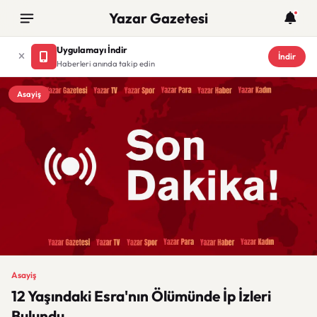
Yazar Gazetesi
Uygulamayı İndir
İndir
Haberleri anında takip edin
Asayiş
Asayiş
12 Yaşındaki Esra'nın Ölümünde İp İzleri
Bulundu