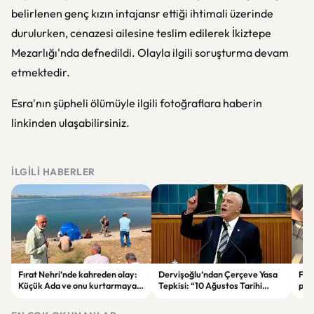
belirlenen genç kızın intajansr ettiği ihtimali üzerinde
durulurken, cenazesi ailesine teslim edilerek İkiztepe
Mezarlığı'nda defnedildi. Olayla ilgili soruşturma devam
etmektedir.
Esra'nın şüpheli ölümüyle ilgili fotoğraflara haberin
linkinden ulaşabilirsiniz.
İLGILI HABERLER
Fırat Nehri’nde kahreden olay:
Dervişoğlu’ndan Çerçeve Yasa
Fah
Küçük Ada ve onu kurtarmaya
Tepkisi: “10 Ağustos Tarihi
pay
çalışan kadın hayatını kaybetti
Tercihinin Sebebi Ne?”
ail