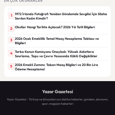
EN ÇOK OKUNANLAR
1972 İrlanda Fotoğrafı Yeniden Gündemde Sevgilisi İçin Silaha
1
Sarılan Kadın Kimdir?
Okullar Hangi Tarihte Açılacak? 2026 Yılı Tatil Bilgileri
2
2026 Ocak Emeklilik Temel Maaş Hesaplama Tablosu ve
3
Bilgileri
Torba Kanun Komisyonu Onayladı: Yüksek Aidatlara
4
Sınırlama, Tapu ve Çevre Yasasında Köklü Değişiklikler
2026 Emekli Zammı: Taban Maaş Bilgileri ve 20 Bin Lira
5
Ödeme Hesaplama!
Yazar Gazetesi
Yazar Gazetesi - Türkiye ve dünyadan son dakika haberler, gündem, ekonomi,
spor, magazin haberleri