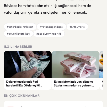
Böylece hem tatbikatın etkinliği sağlanacak hem de
vatandaşların gereksiz endişelenmesi önlenecek.
#seferberlik tatbikatı
#vatandaş endişesi
#SMS uyarısı
#güvenlik tatbikatı
#acil durum hazırlığı
İLGILI HABERLER
Dolar piyasalarında Fed
Evim sisteminde yeni dönem:
Alta
hareketliliği: Gözler eylül
Sözleşme sınırları ve yatırım
bell
ayındaki faiz kararında
kuralları değişti
Bil
duy
EN ÇOK OKUNANLAR