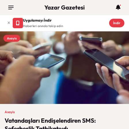
Yazar Gazetesi
Uygulamayı İndir
İndir
Haberleri anında takip edin
Asayis
Asayis
Vatandaşları Endişelendiren SMS:
Seferberlik Tatbikatıydı