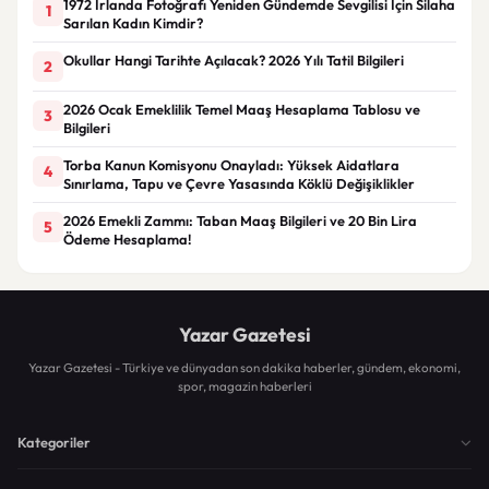
1972 İrlanda Fotoğrafı Yeniden Gündemde Sevgilisi İçin Silaha
1
Sarılan Kadın Kimdir?
Okullar Hangi Tarihte Açılacak? 2026 Yılı Tatil Bilgileri
2
2026 Ocak Emeklilik Temel Maaş Hesaplama Tablosu ve
3
Bilgileri
Torba Kanun Komisyonu Onayladı: Yüksek Aidatlara
4
Sınırlama, Tapu ve Çevre Yasasında Köklü Değişiklikler
2026 Emekli Zammı: Taban Maaş Bilgileri ve 20 Bin Lira
5
Ödeme Hesaplama!
Yazar Gazetesi
Yazar Gazetesi - Türkiye ve dünyadan son dakika haberler, gündem, ekonomi,
spor, magazin haberleri
Kategoriler