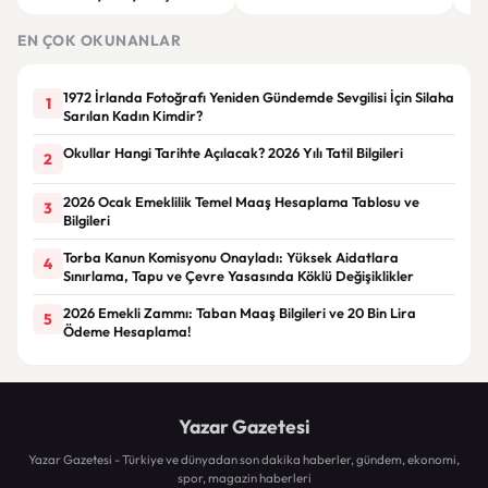
üretim modeli yükseliyor
katıldı
yard
EN ÇOK OKUNANLAR
1972 İrlanda Fotoğrafı Yeniden Gündemde Sevgilisi İçin Silaha
1
Sarılan Kadın Kimdir?
Okullar Hangi Tarihte Açılacak? 2026 Yılı Tatil Bilgileri
2
2026 Ocak Emeklilik Temel Maaş Hesaplama Tablosu ve
3
Bilgileri
Torba Kanun Komisyonu Onayladı: Yüksek Aidatlara
4
Sınırlama, Tapu ve Çevre Yasasında Köklü Değişiklikler
2026 Emekli Zammı: Taban Maaş Bilgileri ve 20 Bin Lira
5
Ödeme Hesaplama!
Yazar Gazetesi
Yazar Gazetesi - Türkiye ve dünyadan son dakika haberler, gündem, ekonomi,
spor, magazin haberleri