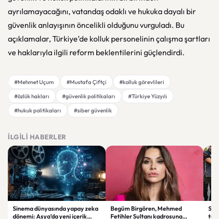
ayrılamayacağını, vatandaş odaklı ve hukuka dayalı bir
güvenlik anlayışının öncelikli olduğunu vurguladı. Bu
açıklamalar, Türkiye’de kolluk personelinin çalışma şartları
ve haklarıyla ilgili reform beklentilerini güçlendirdi.
#Mehmet Uçum
#Mustafa Çiftçi
#kolluk görevlileri
#özlük hakları
#güvenlik politikaları
#Türkiye Yüzyılı
#hukuk politikaları
#siber güvenlik
İLGILI HABERLER
Sinema dünyasında yapay zeka
Begüm Birgören, Mehmed
Suik
dönemi: Asya’da yeni içerik
Fetihler Sultanı kadrosuna
tut