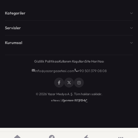
Kategoriler
Servisler
Kurumsal
Gizlilik Politikası
Kullanım Koşulları
Site Haritası
info@yazargazetesi.com
+90 501 379 08 08
© 2026 Yazar Medya A.Ş. Tüm hakları saklıdır.
Egemen KEYDAL
eNews |