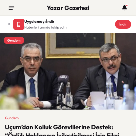
Yazar Gazetesi
Uygulamayı İndir
İndir
Haberleri anında takip edin
Gundem
Gundem
Uçum’dan Kolluk Görevlilerine Destek:
“Özlük Haklarının İyileştirilmesi İçin Fikri