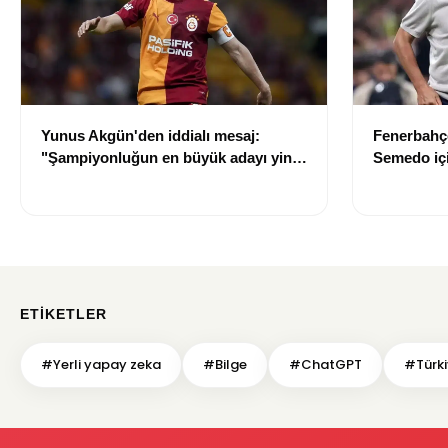
Yunus Akgün'den iddialı mesaj:
Fenerbahçe
"Şampiyonluğun en büyük adayı yine
Semedo için
Galatasaray"
ETIKETLER
#Yerli yapay zeka
#Bilge
#ChatGPT
#Türk