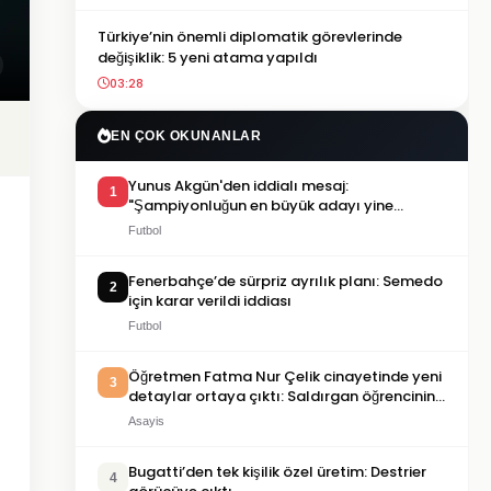
Türkiye’nin önemli diplomatik görevlerinde
değişiklik: 5 yeni atama yapıldı
03:28
EN ÇOK OKUNANLAR
Yunus Akgün'den iddialı mesaj:
1
"Şampiyonluğun en büyük adayı yine
Galatasaray"
Futbol
Fenerbahçe’de sürpriz ayrılık planı: Semedo
2
için karar verildi iddiası
Futbol
Öğretmen Fatma Nur Çelik cinayetinde yeni
3
detaylar ortaya çıktı: Saldırgan öğrencinin
geçmişi dikkat çekti
Asayis
Bugatti’den tek kişilik özel üretim: Destrier
4