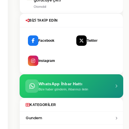
görücüye çıktı
Otomobil
BIZI TAKIP EDIN
Facebook
Twitter
Instagram
WhatsApp İhbar Hattı
Bize haber gönderin, ihbarınızı iletin
KATEGORILER
Gundem