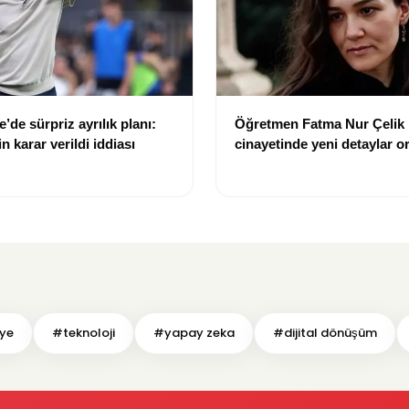
’de sürpriz ayrılık planı:
Öğretmen Fatma Nur Çelik
 karar verildi iddiası
cinayetinde yeni detaylar or
Saldırgan öğrencinin geçmi
çekti
iye
#teknoloji
#yapay zeka
#dijital dönüşüm