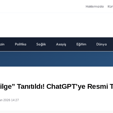
Hakkımızda
Kü
zin
Politika
Sağlık
Asayiş
Eğitim
Dünya
Bilge” Tanıtıldı! ChatGPT’ye Resmi
an 2026 14:27