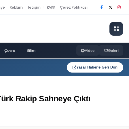
nye
Reklam
İletişim
KVKK
Çerez Politikası
|
Çevre
Bilim
Video
Galeri
Yazar Haber'e Geri Dön
 Türk Rakip Sahneye Çıktı