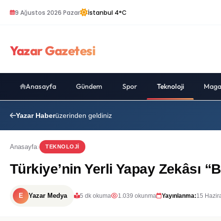
9 Ağustos 2026 Pazar
İstanbul 4°C
Yazar Gazetesi
Anasayfa
Gündem
Spor
Teknoloji
Maga
Yazar Haber
üzerinden geldiniz
Anasayfa
TEKNOLOJI
Türkiye’nin Yerli Yapay Zekâsı “
E
Yazar Medya
5 dk okuma
1.039 okunma
Yayınlanma:
15 Hazir