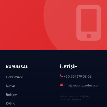
KURUMSAL
İLETIŞIM
+90 501 379 08 08
Hakkımızda
info@yazargazetesi.com
Künye
Reklam
KEYDAL
eNews · Geliştirici
·
KEYDAL
Developer
KVKK