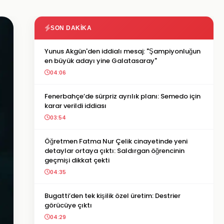
SON DAKIKA
Yunus Akgün'den iddialı mesaj: "Şampiyonluğun
en büyük adayı yine Galatasaray"
04:06
Fenerbahçe’de sürpriz ayrılık planı: Semedo için
karar verildi iddiası
03:54
Öğretmen Fatma Nur Çelik cinayetinde yeni
detaylar ortaya çıktı: Saldırgan öğrencinin
geçmişi dikkat çekti
04:35
Bugatti’den tek kişilik özel üretim: Destrier
görücüye çıktı
04:29