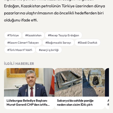
Erdoğan, Kazakistan petrolünün Türkiye üzerinden dünya
pazarlarına ulaştırılmasının da öncelikli hedeflerden biri
olduğunu ifade etti.
#Türkiye
#Kazakistan
#Recep Tayyip Erdoğan
#Kasım Cömert Tokayev
#Bağımsızlık Sarayı
#Ebedi Dostluk
#Türk Maarif Vakfı
#enerji iş birliği
İLGILI HABERLER
Lüleburgaz Belediye Başkanı
Sakarya'da sahilde paniğe
Astr
Murat Gerenli CHP’den istifa
neden olan cisim İDA çıktı
fina
etti
Yen