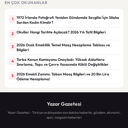
EN ÇOK OKUNANLAR
1972 İrlanda Fotoğrafı Yeniden Gündemde Sevgilisi İçin Silaha
1
Sarılan Kadın Kimdir?
Okullar Hangi Tarihte Açılacak? 2026 Yılı Tatil Bilgileri
2
2026 Ocak Emeklilik Temel Maaş Hesaplama Tablosu ve
3
Bilgileri
Torba Kanun Komisyonu Onayladı: Yüksek Aidatlara
4
Sınırlama, Tapu ve Çevre Yasasında Köklü Değişiklikler
2026 Emekli Zammı: Taban Maaş Bilgileri ve 20 Bin Lira
5
Ödeme Hesaplama!
Yazar Gazetesi
Yazar Gazetesi - Türkiye ve dünyadan son dakika haberler, gündem, ekonomi,
spor, magazin haberleri