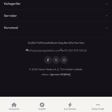
Kategoriler
Servisler
Kurumsal
Gizlilik Politikası
Kullanım Koşulları
Site Haritası
info@yazargazetesi.com
+90 501 379 08 08
© 2026 Yazar Medya A.Ş. Tüm hakları saklıdır.
Egemen KEYDAL
eNews |
Anasayfa
Keşfet
Son Dakika
Daha Fazla