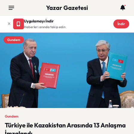
Yazar Gazetesi
Uygulamayı İndir
İndir
Haberleri anında takip edin
Gundem
Gundem
Türkiye ile Kazakistan Arasında 13 Anlaşma
İmzalandı