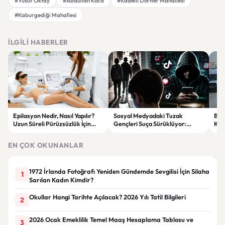
#Yusuf Oktay
#Abdullah Koca
#Kadelli Dörtler Mahallesi
#Kaburgediği Mahallesi
İLGILI HABERLER
Epilasyon Nedir, Nasıl Yapılır?
Sosyal Medyadaki Tuzak
Bat
Uzun Süreli Pürüzsüzlük İçin
Gençleri Suça Sürüklüyor:
Kam
Bilmeniz Gerekenler
“Kardeşim” Diyerek Kandırdılar
Çarp
EN ÇOK OKUNANLAR
1972 İrlanda Fotoğrafı Yeniden Gündemde Sevgilisi İçin Silaha
1
Sarılan Kadın Kimdir?
Okullar Hangi Tarihte Açılacak? 2026 Yılı Tatil Bilgileri
2
2026 Ocak Emeklilik Temel Maaş Hesaplama Tablosu ve
3