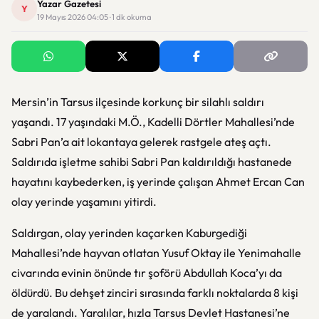
Yazar Gazetesi
Y
19 Mayıs 2026 04:05 · 1 dk okuma
Mersin’in Tarsus ilçesinde korkunç bir silahlı saldırı
yaşandı. 17 yaşındaki M.Ö., Kadelli Dörtler Mahallesi’nde
Sabri Pan’a ait lokantaya gelerek rastgele ateş açtı.
Saldırıda işletme sahibi Sabri Pan kaldırıldığı hastanede
hayatını kaybederken, iş yerinde çalışan Ahmet Ercan Can
olay yerinde yaşamını yitirdi.
Saldırgan, olay yerinden kaçarken Kaburgediği
Mahallesi’nde hayvan otlatan Yusuf Oktay ile Yenimahalle
civarında evinin önünde tır şoförü Abdullah Koca’yı da
öldürdü. Bu dehşet zinciri sırasında farklı noktalarda 8 kişi
de yaralandı. Yaralılar, hızla Tarsus Devlet Hastanesi’ne