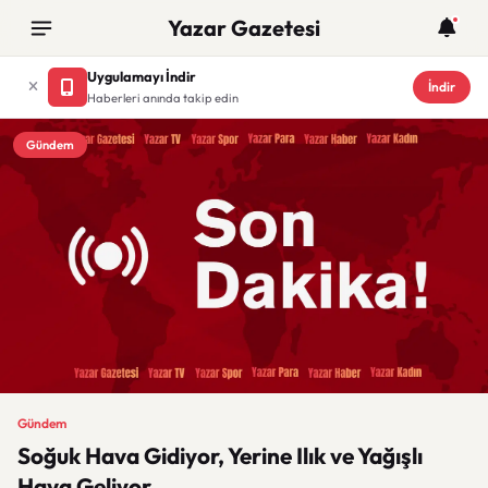
Yazar Gazetesi
Uygulamayı İndir
İndir
Haberleri anında takip edin
Gündem
Gündem
Soğuk Hava Gidiyor, Yerine Ilık ve Yağışlı
Hava Geliyor