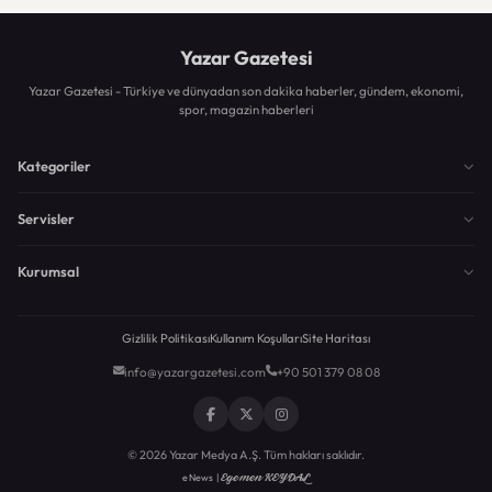
Yazar Gazetesi
Yazar Gazetesi - Türkiye ve dünyadan son dakika haberler, gündem, ekonomi,
spor, magazin haberleri
Kategoriler
Servisler
Kurumsal
Gizlilik Politikası
Kullanım Koşulları
Site Haritası
info@yazargazetesi.com
+90 501 379 08 08
© 2026 Yazar Medya A.Ş. Tüm hakları saklıdır.
Egemen KEYDAL
eNews |