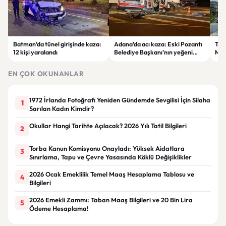
Batman’da tünel girişinde kaza:
Adana’da acı kaza: Eski Pozantı
Tra
12 kişi yaralandı
Belediye Başkanı’nın yeğeni
Mer
yaşamını yitirdi
Mah
Tra
EN ÇOK OKUNANLAR
Zam
1972 İrlanda Fotoğrafı Yeniden Gündemde Sevgilisi İçin Silaha
1
Sarılan Kadın Kimdir?
Okullar Hangi Tarihte Açılacak? 2026 Yılı Tatil Bilgileri
2
Torba Kanun Komisyonu Onayladı: Yüksek Aidatlara
3
Sınırlama, Tapu ve Çevre Yasasında Köklü Değişiklikler
2026 Ocak Emeklilik Temel Maaş Hesaplama Tablosu ve
4
Bilgileri
2026 Emekli Zammı: Taban Maaş Bilgileri ve 20 Bin Lira
5
Ödeme Hesaplama!