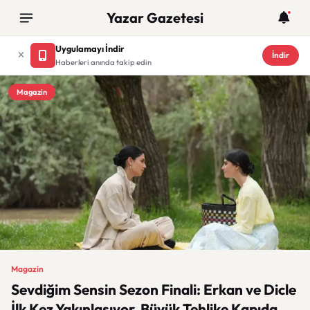
Yazar Gazetesi
Uygulamayı İndir
İndir
Haberleri anında takip edin
Magazin
Magazin
Sevdiğim Sensin Sezon Finali: Erkan ve Dicle
İlk Kez Yakınlaşıyor, Büyük Tehlike Kapıda