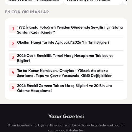
ve fırtına geliyor
Güncellendi: Yeni Fiyat 15 Bin TL
iht
EN ÇOK OKUNANLAR
1972 İrlanda Fotoğrafı Yeniden Gündemde Sevgilisi İçin Silaha
1
Sarılan Kadın Kimdir?
Okullar Hangi Tarihte Açılacak? 2026 Yılı Tatil Bilgileri
2
2026 Ocak Emeklilik Temel Maaş Hesaplama Tablosu ve
3
Bilgileri
Torba Kanun Komisyonu Onayladı: Yüksek Aidatlara
4
Sınırlama, Tapu ve Çevre Yasasında Köklü Değişiklikler
2026 Emekli Zammı: Taban Maaş Bilgileri ve 20 Bin Lira
5
Ödeme Hesaplama!
Yazar Gazetesi
Yazar Gazetesi - Türkiye ve dünyadan son dakika haberler, gündem, ekonomi,
spor, magazin haberleri