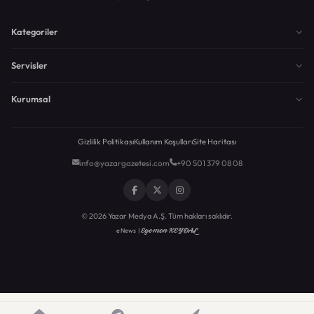
Kategoriler
Servisler
Kurumsal
Gizlilik Politikası
Kullanım Koşulları
Site Haritası
info@yazargazetesi.com
+90 501 379 08 08
© 2026 Yazar Medya A.Ş. Tüm hakları saklıdır.
Egemen KEYDAL
eNews |