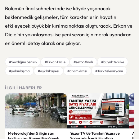
Bölümün final sahnelerinde ise köyde yaşanacak
beklenmedik gelişmeler, tüm karakterlerin hayatını
etkileyecek büyük bir kırılma noktası oluşturacak. Erkan ve
Dicle’nin yakınlaşması ise yeni sezon için merak uyandıran
en önemli detay olarak öne çıkıyor.
#Sevdiğim Sensin
#Erkan Dicle
#sezon finali
#büyük tehlike
#yakınlaşma
#aşk hikayesi
#dram dizisi
#Türk televizyonu
İLGILI HABERLER
Meteoroloji'den 5 il için sarı
Yazar TV’de Tanıtım Yazısı ve
ABD
kodlu uyarı: Kuvvetli sağanak
Sponsorlu İçerik Fiyatları
Boğ