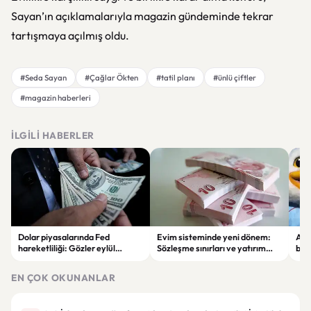
Sayan’ın açıklamalarıyla magazin gündeminde tekrar
tartışmaya açılmış oldu.
#Seda Sayan
#Çağlar Ökten
#tatil planı
#ünlü çiftler
#magazin haberleri
İLGILI HABERLER
Dolar piyasalarında Fed
Evim sisteminde yeni dönem:
Alta
hareketliliği: Gözler eylül
Sözleşme sınırları ve yatırım
bell
ayındaki faiz kararında
kuralları değişti
Bil
duy
EN ÇOK OKUNANLAR