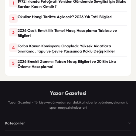
1972 İrlanda Fotoğrafı Yeniden Gündemde Sevgilisi İçin Silaha
1
Sarılan Kadın Kimdir?
Okullar Hangi Tarihte Açılacak? 2026 Yılı Tatil Bilgileri
2
2026 Ocak Emeklilik Temel Maaş Hesaplama Tablosu ve
3
Bilgileri
Torba Kanun Komisyonu Onayladı: Yüksek Aidatlara
4
Sınırlama, Tapu ve Çevre Yasasında Köklü Değişiklikler
2026 Emekli Zammı: Taban Maaş Bilgileri ve 20 Bin Lira
5
Ödeme Hesaplama!
Yazar Gazetesi
Yazar Gazetesi - Türkiye ve dünyadan son dakika haberler, gündem, ekonomi,
spor, magazin haberleri
Kategoriler