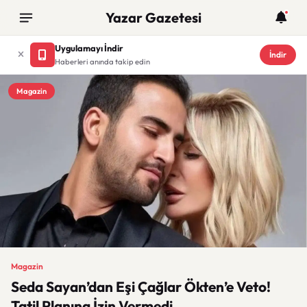
Yazar Gazetesi
Uygulamayı İndir
İndir
Haberleri anında takip edin
Magazin
Magazin
Seda Sayan’dan Eşi Çağlar Ökten’e Veto!
Tatil Planına İzin Vermedi