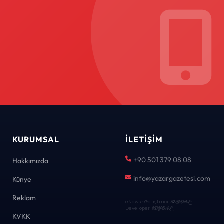
KURUMSAL
İLETIŞIM
+90 501 379 08 08
Hakkımızda
info@yazargazetesi.com
Künye
Reklam
eNews · Geliştirici
KEYDAL
·
Developer
KEYDAL
KVKK