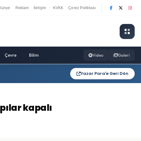
Künye
Reklam
İletişim
KVKK
Çerez Politikası
|
Çevre
Bilim
Video
Galeri
Yazar Para'e Geri Dön
apılar kapalı