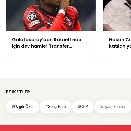
Galatasaray’dan Rafael Leao
Hasan Ca
için dev hamle! Transfer
katılan y
görüşmeleri başladı
çalışma i
gerekçesi
ETIKETLER
#Özgür Özel
#Genç Parti
#CHP
#siyasi kulisler