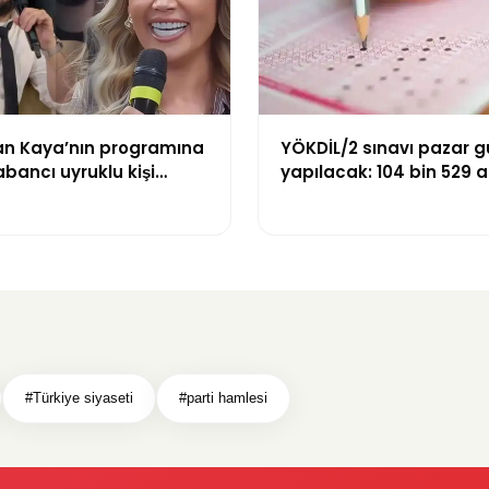
n Kaya’nın programına
YÖKDİL/2 sınavı pazar 
abancı uyruklu kişi
yapılacak: 104 bin 529 
zni olmadığı
dökecek
yle gözaltına alındı
#Türkiye siyaseti
#parti hamlesi