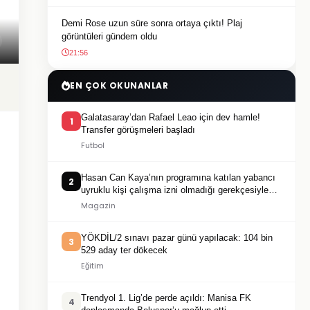
Demi Rose uzun süre sonra ortaya çıktı! Plaj
görüntüleri gündem oldu
21:56
EN ÇOK OKUNANLAR
Galatasaray’dan Rafael Leao için dev hamle!
1
Transfer görüşmeleri başladı
Futbol
Hasan Can Kaya’nın programına katılan yabancı
2
uyruklu kişi çalışma izni olmadığı gerekçesiyle
gözaltına alındı
Magazin
YÖKDİL/2 sınavı pazar günü yapılacak: 104 bin
3
529 aday ter dökecek
Eğitim
Trendyol 1. Lig’de perde açıldı: Manisa FK
4