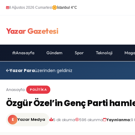
8 Ağustos 2026 Cumartesi
İstanbul 4°C
Yazar Gazetesi
Anasayfa
Gündem
Spor
Teknoloji
Maga
Yazar Para
üzerinden geldiniz
Anasayfa
POLITIKA
Özgür Özel’in Genç Parti hamles
E
Yazar Medya
5 dk okuma
596 okunma
Yayınlanma:
9 