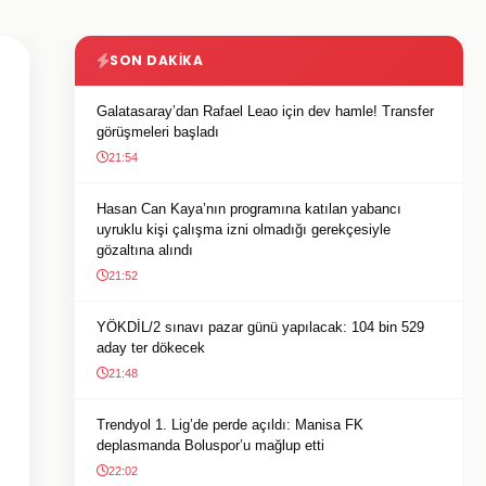
SON DAKIKA
Galatasaray’dan Rafael Leao için dev hamle! Transfer
görüşmeleri başladı
21:54
Hasan Can Kaya’nın programına katılan yabancı
uyruklu kişi çalışma izni olmadığı gerekçesiyle
gözaltına alındı
21:52
YÖKDİL/2 sınavı pazar günü yapılacak: 104 bin 529
aday ter dökecek
21:48
Trendyol 1. Lig’de perde açıldı: Manisa FK
deplasmanda Boluspor’u mağlup etti
22:02