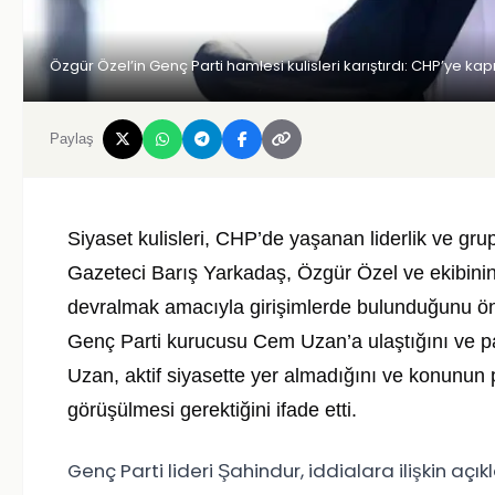
Özgür Özel’in Genç Parti hamlesi kulisleri karıştırdı: CHP’ye kapı
Paylaş
Siyaset kulisleri, CHP’de yaşanan liderlik ve grup
Gazeteci Barış Yarkadaş, Özgür Özel ve ekibinin 
devralmak amacıyla girişimlerde bulunduğunu öne
Genç Parti kurucusu Cem Uzan’a ulaştığını ve partiy
Uzan, aktif siyasette yer almadığını ve konunun
görüşülmesi gerektiğini ifade etti.
Genç Parti lideri Şahindur, iddialara ilişkin aç