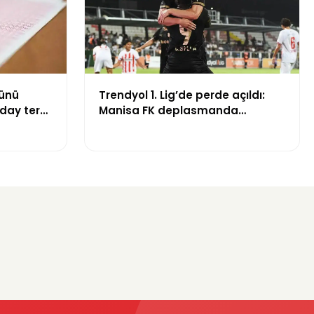
günü
Trendyol 1. Lig’de perde açıldı:
aday ter
Manisa FK deplasmanda
Boluspor’u mağlup etti