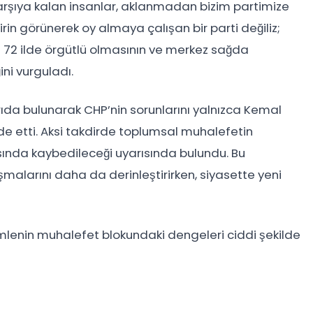
 karşıya kalan insanlar, aklanmadan bizim partimize
rin görünerek oy almaya çalışan bir parti değiliz;
n 72 ilde örgütlü olmasının ve merkez sağda
ni vurguladı.
ıda bulunarak CHP’nin sorunlarını yalnızca Kemal
ade etti. Aksi takdirde toplumsal muhalefetin
ısında kaybedileceği uyarısında bulundu. Bu
şmalarını daha da derinleştirirken, siyasette yeni
amlenin muhalefet blokundaki dengeleri ciddi şekilde