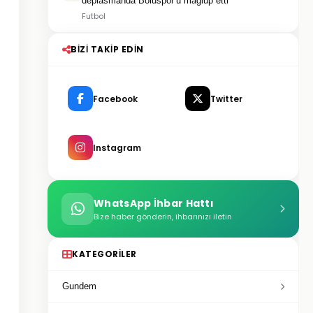
deplasmanda Boluspor’u mağlup etti
Futbol
BIZI TAKIP EDIN
Facebook
Twitter
Instagram
WhatsApp İhbar Hattı
Bize haber gönderin, ihbarınızı iletin
KATEGORILER
Gundem