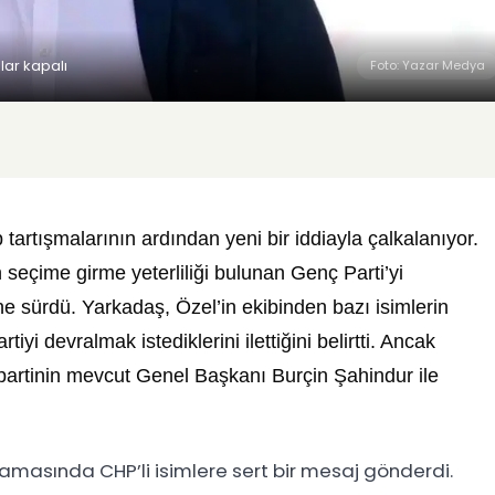
lar kapalı
Foto: Yazar Medya
 tartışmalarının ardından yeni bir iddiayla çalkalanıyor.
seçime girme yeterliliği bulunan Genç Parti’yi
 sürdü. Yarkadaş, Özel’in ekibinden bazı isimlerin
i devralmak istediklerini ilettiğini belirtti. Ancak
 partinin mevcut Genel Başkanı Burçin Şahindur ile
ıklamasında CHP’li isimlere sert bir mesaj gönderdi.