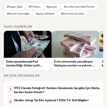
#Özgür Özel
#19 Mayıs
#gençler
#Cumhuriyet Halk Partisi
#Ekrem İmamoğlu
#genç istihdam
#barınma sorunları
İLGILI HABERLER
Dolar piyasalarında Fed
Evim sisteminde yeni dönem:
Alta
hareketliliği: Gözler eylül
Sözleşme sınırları ve yatırım
bell
ayındaki faiz kararında
kuralları değişti
Bil
duy
EN ÇOK OKUNANLAR
1972 İrlanda Fotoğrafı Yeniden Gündemde Sevgilisi İçin Silaha
1
Sarılan Kadın Kimdir?
Okullar Hangi Tarihte Açılacak? 2026 Yılı Tatil Bilgileri
2