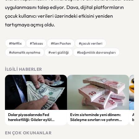
uygulanmasını talep ediyor. Dava, dijital platformların
çocuk kullanıcı verileri üzerindeki etkisini yeniden
tartışmaya açmış oldu.
#Netflix
#Teksas
#Ken Paxton
#çocuk verileri
#otomatik oynatma
#veri gizliliği
#bağımlılık davranışları
İLGILI HABERLER
Dolar piyasalarında Fed
Evim sisteminde yeni dönem:
Alta
hareketliliği: Gözler eylül
Sözleşme sınırları ve yatırım
bell
ayındaki faiz kararında
kuralları değişti
Bil
duy
EN ÇOK OKUNANLAR