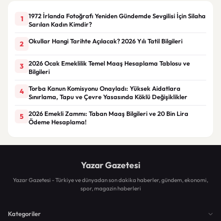
1972 İrlanda Fotoğrafı Yeniden Gündemde Sevgilisi İçin Silaha
1
Sarılan Kadın Kimdir?
Okullar Hangi Tarihte Açılacak? 2026 Yılı Tatil Bilgileri
2
2026 Ocak Emeklilik Temel Maaş Hesaplama Tablosu ve
3
Bilgileri
Torba Kanun Komisyonu Onayladı: Yüksek Aidatlara
4
Sınırlama, Tapu ve Çevre Yasasında Köklü Değişiklikler
2026 Emekli Zammı: Taban Maaş Bilgileri ve 20 Bin Lira
5
Ödeme Hesaplama!
Yazar Gazetesi
Yazar Gazetesi - Türkiye ve dünyadan son dakika haberler, gündem, ekonomi,
spor, magazin haberleri
Kategoriler