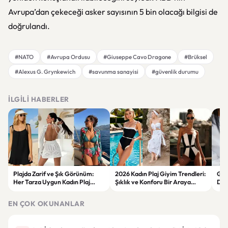
Avrupa’dan çekeceği asker sayısının 5 bin olacağı bilgisi de
doğrulandı.
#NATO
#Avrupa Ordusu
#Giuseppe Cavo Dragone
#Brüksel
#Alexus G. Grynkewich
#savunma sanayisi
#güvenlik durumu
İLGILI HABERLER
Plajda Zarif ve Şık Görünüm:
2026 Kadın Plaj Giyim Trendleri:
Güz
Her Tarza Uygun Kadın Plaj
Şıklık ve Konforu Bir Araya
Dön
Giyim Önerileri
Getiren Modeller
Bakı
Çöz
EN ÇOK OKUNANLAR