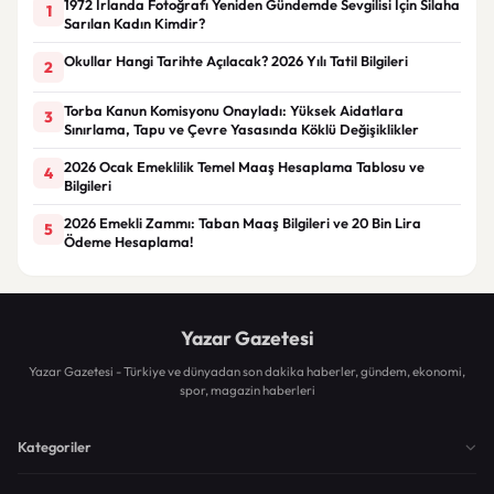
1972 İrlanda Fotoğrafı Yeniden Gündemde Sevgilisi İçin Silaha
1
Sarılan Kadın Kimdir?
Okullar Hangi Tarihte Açılacak? 2026 Yılı Tatil Bilgileri
2
Torba Kanun Komisyonu Onayladı: Yüksek Aidatlara
3
Sınırlama, Tapu ve Çevre Yasasında Köklü Değişiklikler
2026 Ocak Emeklilik Temel Maaş Hesaplama Tablosu ve
4
Bilgileri
2026 Emekli Zammı: Taban Maaş Bilgileri ve 20 Bin Lira
5
Ödeme Hesaplama!
Yazar Gazetesi
Yazar Gazetesi - Türkiye ve dünyadan son dakika haberler, gündem, ekonomi,
spor, magazin haberleri
Kategoriler