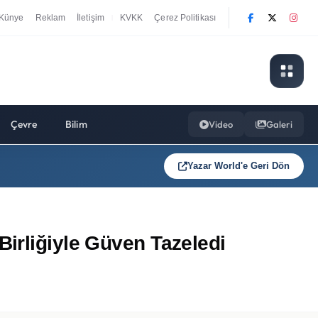
Künye
Reklam
İletişim
KVKK
Çerez Politikası
|
Çevre
Bilim
Video
Galeri
Yazar World'e Geri Dön
irliğiyle Güven Tazeledi