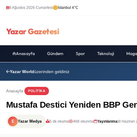
8 Ağustos 2026 Cumartesi
İstanbul 4°C
Yazar Gazetesi
Anasayfa
Gündem
Spor
Teknoloji
Maga
Yazar World
üzerinden geldiniz
Anasayfa
POLITIKA
Mustafa Destici Yeniden BBP Gene
E
Yazar Medya
5 dk okuma
468 okunma
Yayınlanma:
8 Haziran 