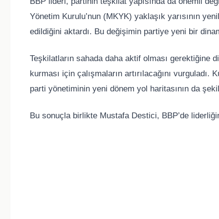
BBP lideri, partinin teşkilat yapısında da önemli değiş
Yönetim Kurulu’nun (MKYK) yaklaşık yarısının yenile
edildiğini aktardı. Bu değişimin partiye yeni bir di
Teşkilatların sahada daha aktif olması gerektiğine 
kurması için çalışmaların artırılacağını vurguladı. K
parti yönetiminin yeni dönem yol haritasının da şekill
Bu sonuçla birlikte Mustafa Destici, BBP’de liderliğ