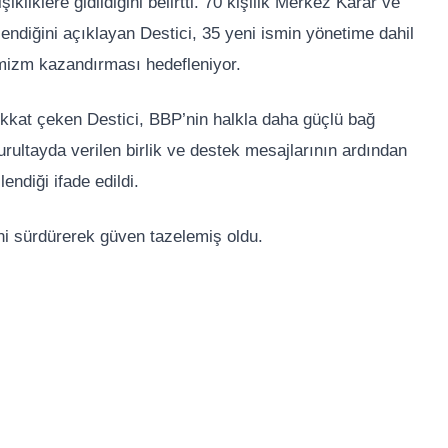
ikliklere gidildiğini belirtti. 70 kişilik Merkez Karar ve
ndiğini açıklayan Destici, 35 yeni ismin yönetime dahil
namizm kazandırması hedefleniyor.
dikkat çeken Destici, BBP’nin halkla daha güçlü bağ
urultayda verilen birlik ve destek mesajlarının ardından
endiği ifade edildi.
ini sürdürerek güven tazelemiş oldu.