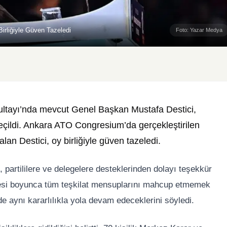
irliğiyle Güven Tazeledi
Foto: Yazar Medya
ultayı’nda mevcut Genel Başkan Mustafa Destici,
eçildi. Ankara ATO Congresium’da gerçekleştirilen
an Destici, oy birliğiyle güven tazeledi.
partililere ve delegelere desteklerinden dolayı teşekkür
üresi boyunca tüm teşkilat mensuplarını mahcup etmemek
de aynı kararlılıkla yola devam edeceklerini söyledi.