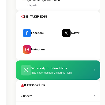
görüntüleri gündem oldu
Magazin
BIZI TAKIP EDIN
Facebook
Twitter
Instagram
WhatsApp İhbar Hattı
Bize haber gönderin, ihbarınızı iletin
KATEGORILER
Gundem