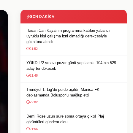
SON DAKIKA
Hasan Can Kaya’nın programına katılan yabancı
uyruklu kişi çalışma izni olmadığı gerekçesiyle
gözaltına alındı
21:52
YÖKDİL/2 sınavı pazar günü yapılacak: 104 bin 529
aday ter dökecek
21:48
Trendyol 1. Lig’de perde açıldı: Manisa FK
deplasmanda Boluspor’u mağlup etti
22:02
Demi Rose uzun süre sonra ortaya çıktı! Plaj
görüntüleri gündem oldu
21:56