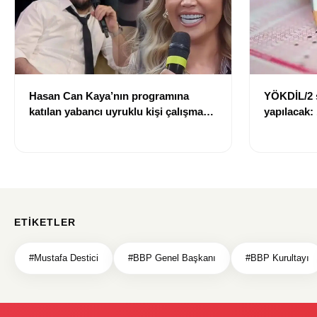
Hasan Can Kaya’nın programına
YÖKDİL/2 
katılan yabancı uyruklu kişi çalışma
yapılacak:
izni olmadığı gerekçesiyle gözaltına
dökecek
alındı
ETIKETLER
#Mustafa Destici
#BBP Genel Başkanı
#BBP Kurultayı