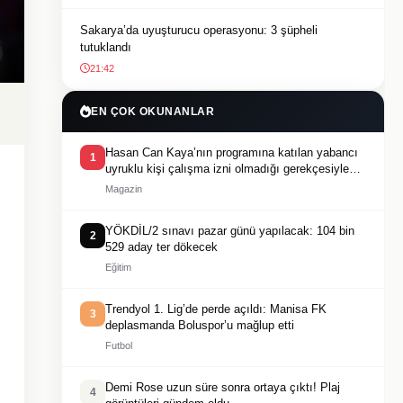
Sakarya’da uyuşturucu operasyonu: 3 şüpheli
tutuklandı
21:42
EN ÇOK OKUNANLAR
Hasan Can Kaya’nın programına katılan yabancı
1
uyruklu kişi çalışma izni olmadığı gerekçesiyle
gözaltına alındı
Magazin
YÖKDİL/2 sınavı pazar günü yapılacak: 104 bin
2
529 aday ter dökecek
Eğitim
Trendyol 1. Lig’de perde açıldı: Manisa FK
3
deplasmanda Boluspor’u mağlup etti
Futbol
Demi Rose uzun süre sonra ortaya çıktı! Plaj
4