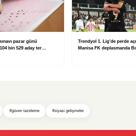
sınavı pazar günü
Trendyol 1. Lig’de perde açı
 104 bin 529 aday ter
Manisa FK deplasmanda Bo
mağlup etti
#güven tazeleme
#siyasi gelişmeler