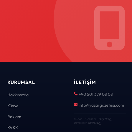
KURUMSAL
İLETIŞIM
+90 501 379 08 08
Hakkımızda
info@yazargazetesi.com
Künye
Reklam
KEYDAL
eNews · Geliştirici
·
KEYDAL
Developer
KVKK