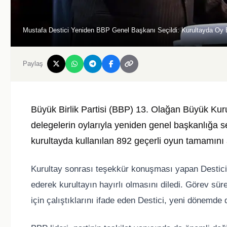
Mustafa Destici Yeniden BBP Genel Başkanı Seçildi: Kurultayda Oy B
Paylaş
Büyük Birlik Partisi (BBP) 13. Olağan Büyük Kur
delegelerin oylarıyla yeniden genel başkanlığa s
kurultayda kullanılan 892 geçerli oyun tamamını al
Kurultay sonrası teşekkür konuşması yapan Destici, 
ederek kurultayın hayırlı olmasını diledi. Görev s
için çalıştıklarını ifade eden Destici, yeni dönemde 