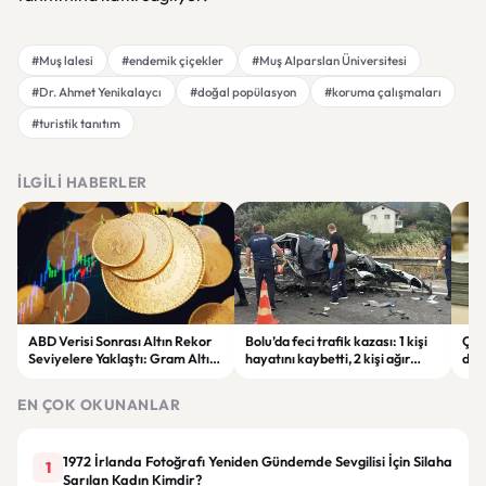
#Muş lalesi
#endemik çiçekler
#Muş Alparslan Üniversitesi
#Dr. Ahmet Yenikalaycı
#doğal popülasyon
#koruma çalışmaları
#turistik tanıtım
İLGILI HABERLER
ABD Verisi Sonrası Altın Rekor
Bolu’da feci trafik kazası: 1 kişi
Çift
Seviyelere Yaklaştı: Gram Altın
hayatını kaybetti, 2 kişi ağır
des
6 Bin 700 TL Sınırında
yaralandı
yatı
EN ÇOK OKUNANLAR
1972 İrlanda Fotoğrafı Yeniden Gündemde Sevgilisi İçin Silaha
1
Sarılan Kadın Kimdir?