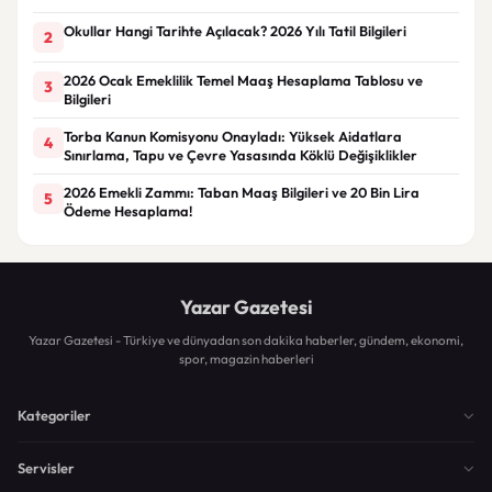
Okullar Hangi Tarihte Açılacak? 2026 Yılı Tatil Bilgileri
2
2026 Ocak Emeklilik Temel Maaş Hesaplama Tablosu ve
3
Bilgileri
Torba Kanun Komisyonu Onayladı: Yüksek Aidatlara
4
Sınırlama, Tapu ve Çevre Yasasında Köklü Değişiklikler
2026 Emekli Zammı: Taban Maaş Bilgileri ve 20 Bin Lira
5
Ödeme Hesaplama!
Yazar Gazetesi
Yazar Gazetesi - Türkiye ve dünyadan son dakika haberler, gündem, ekonomi,
spor, magazin haberleri
Kategoriler
Servisler