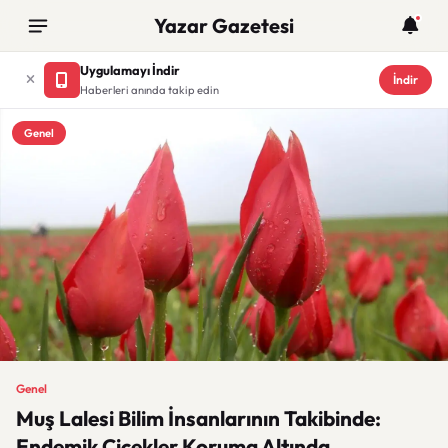
Yazar Gazetesi
Uygulamayı İndir
İndir
Haberleri anında takip edin
Genel
Genel
Muş Lalesi Bilim İnsanlarının Takibinde:
Endemik Çiçekler Koruma Altında