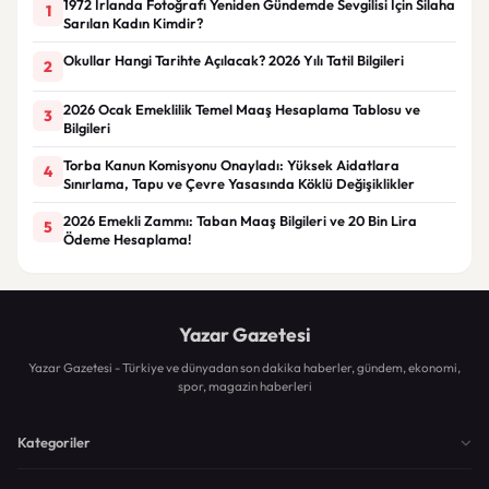
1972 İrlanda Fotoğrafı Yeniden Gündemde Sevgilisi İçin Silaha
1
Sarılan Kadın Kimdir?
Okullar Hangi Tarihte Açılacak? 2026 Yılı Tatil Bilgileri
2
2026 Ocak Emeklilik Temel Maaş Hesaplama Tablosu ve
3
Bilgileri
Torba Kanun Komisyonu Onayladı: Yüksek Aidatlara
4
Sınırlama, Tapu ve Çevre Yasasında Köklü Değişiklikler
2026 Emekli Zammı: Taban Maaş Bilgileri ve 20 Bin Lira
5
Ödeme Hesaplama!
Yazar Gazetesi
Yazar Gazetesi - Türkiye ve dünyadan son dakika haberler, gündem, ekonomi,
spor, magazin haberleri
Kategoriler