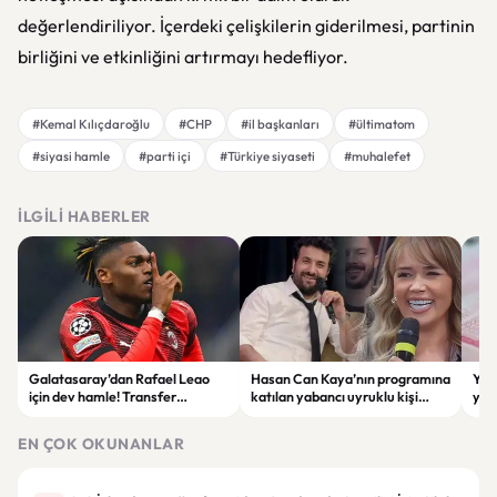
değerlendiriliyor. İçerdeki çelişkilerin giderilmesi, partinin
birliğini ve etkinliğini artırmayı hedefliyor.
#Kemal Kılıçdaroğlu
#CHP
#il başkanları
#ültimatom
#siyasi hamle
#parti içi
#Türkiye siyaseti
#muhalefet
İLGILI HABERLER
Galatasaray’dan Rafael Leao
Hasan Can Kaya’nın programına
YÖK
için dev hamle! Transfer
katılan yabancı uyruklu kişi
yap
görüşmeleri başladı
çalışma izni olmadığı
dök
gerekçesiyle gözaltına alındı
EN ÇOK OKUNANLAR