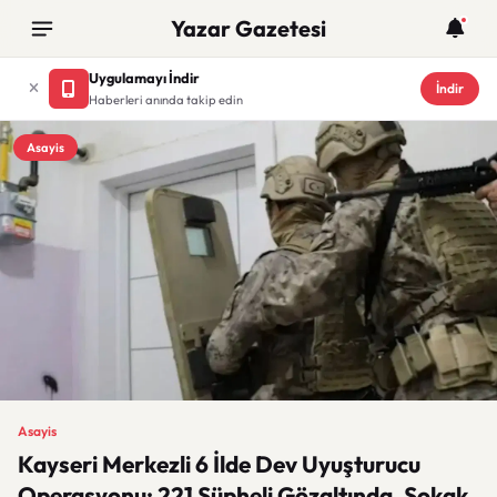
Yazar Gazetesi
Uygulamayı İndir
İndir
Haberleri anında takip edin
Asayis
Asayis
Kayseri Merkezli 6 İlde Dev Uyuşturucu
Operasyonu: 221 Şüpheli Gözaltında, Sokak