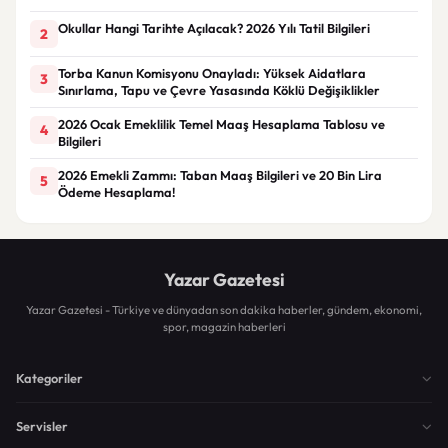
Okullar Hangi Tarihte Açılacak? 2026 Yılı Tatil Bilgileri
2
Torba Kanun Komisyonu Onayladı: Yüksek Aidatlara
3
Sınırlama, Tapu ve Çevre Yasasında Köklü Değişiklikler
2026 Ocak Emeklilik Temel Maaş Hesaplama Tablosu ve
4
Bilgileri
2026 Emekli Zammı: Taban Maaş Bilgileri ve 20 Bin Lira
5
Ödeme Hesaplama!
Yazar Gazetesi
Yazar Gazetesi - Türkiye ve dünyadan son dakika haberler, gündem, ekonomi,
spor, magazin haberleri
Kategoriler
Servisler