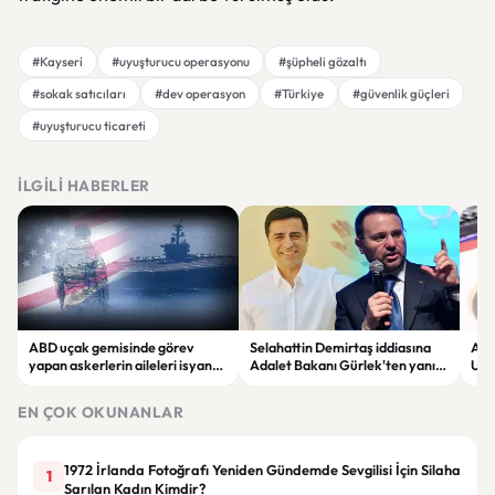
#Kayseri
#uyuşturucu operasyonu
#şüpheli gözaltı
#sokak satıcıları
#dev operasyon
#Türkiye
#güvenlik güçleri
#uyuşturucu ticareti
İLGILI HABERLER
ABD uçak gemisinde görev
Selahattin Demirtaş iddiasına
Altı
yapan askerlerin aileleri isyan
Adalet Bakanı Gürlek'ten yanıt:
Uzma
etti: "Dayanacak güçleri
"Böyle bir açıklama yapmadım"
son
kalmadı"
EN ÇOK OKUNANLAR
1972 İrlanda Fotoğrafı Yeniden Gündemde Sevgilisi İçin Silaha
1
Sarılan Kadın Kimdir?