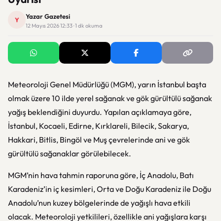
Yazar Gazetesi
Y
12 Mayıs 2026 12:33 · 1 dk okuma
Meteoroloji Genel Müdürlüğü (MGM), yarın İstanbul başta
olmak üzere 10 ilde yerel sağanak ve gök gürültülü sağanak
yağış beklendiğini duyurdu. Yapılan açıklamaya göre,
İstanbul, Kocaeli, Edirne, Kırklareli, Bilecik, Sakarya,
Hakkari, Bitlis, Bingöl ve Muş çevrelerinde ani ve gök
gürültülü sağanaklar görülebilecek.
MGM’nin hava tahmin raporuna göre, İç Anadolu, Batı
Karadeniz’in iç kesimleri, Orta ve Doğu Karadeniz ile Doğu
Anadolu’nun kuzey bölgelerinde de yağışlı hava etkili
olacak. Meteoroloji yetkilileri, özellikle ani yağışlara karşı