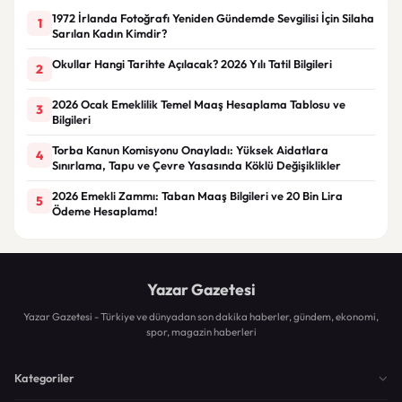
1972 İrlanda Fotoğrafı Yeniden Gündemde Sevgilisi İçin Silaha
1
Sarılan Kadın Kimdir?
Okullar Hangi Tarihte Açılacak? 2026 Yılı Tatil Bilgileri
2
2026 Ocak Emeklilik Temel Maaş Hesaplama Tablosu ve
3
Bilgileri
Torba Kanun Komisyonu Onayladı: Yüksek Aidatlara
4
Sınırlama, Tapu ve Çevre Yasasında Köklü Değişiklikler
2026 Emekli Zammı: Taban Maaş Bilgileri ve 20 Bin Lira
5
Ödeme Hesaplama!
Yazar Gazetesi
Yazar Gazetesi - Türkiye ve dünyadan son dakika haberler, gündem, ekonomi,
spor, magazin haberleri
Kategoriler