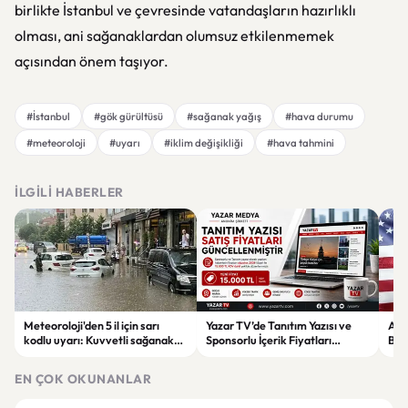
birlikte İstanbul ve çevresinde vatandaşların hazırlıklı
olması, ani sağanaklardan olumsuz etkilenmemek
açısından önem taşıyor.
#İstanbul
#gök gürültüsü
#sağanak yağış
#hava durumu
#meteoroloji
#uyarı
#iklim değişikliği
#hava tahmini
İLGILI HABERLER
Meteoroloji'den 5 il için sarı
Yazar TV’de Tanıtım Yazısı ve
ABD
kodlu uyarı: Kuvvetli sağanak
Sponsorlu İçerik Fiyatları
Boğ
ve fırtına geliyor
Güncellendi: Yeni Fiyat 15 Bin TL
iht
EN ÇOK OKUNANLAR